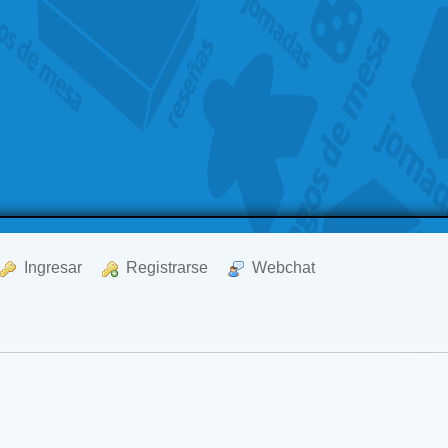
  Ingresar
  Registrarse
  Webchat