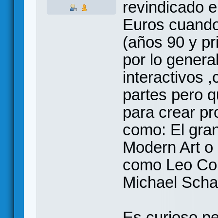
revindicado el
Euros cuando
(años 90 y pr
por lo genera
interactivos 
partes pero 
para crear pr
como: El gra
Modern Art o
como Leo Colo
Michael Scha
Es curioso pe