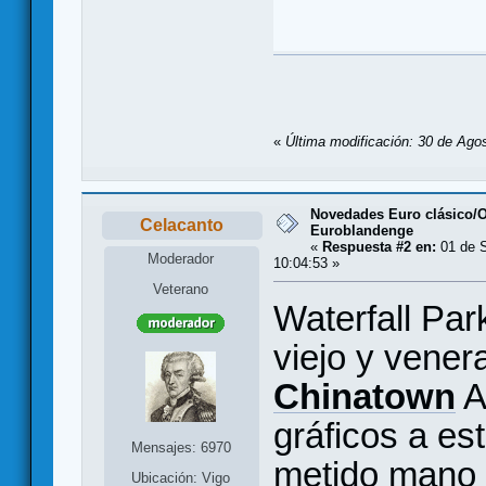
«
Última modificación: 30 de Ago
Novedades Euro clásico/
Celacanto
Euroblandenge
«
Respuesta #2 en:
01 de S
Moderador
10:04:53 »
Veterano
Waterfall Par
viejo y vener
Chinatown
A
gráficos a es
Mensajes: 6970
metido mano p
Ubicación: Vigo