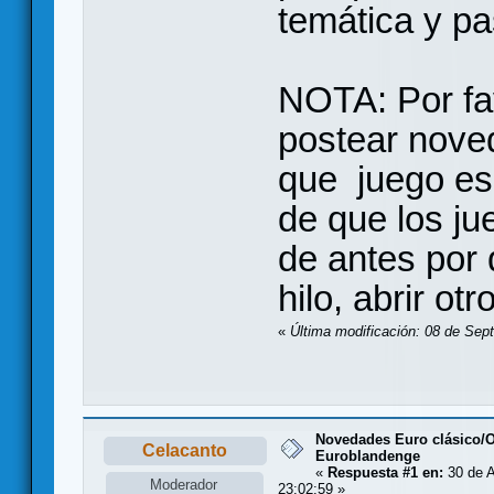
temática y p
NOTA: Por fav
postear noved
que juego es
de que los j
de antes por 
hilo, abrir otro
«
Última modificación: 08 de Sep
Novedades Euro clásico/
Celacanto
Euroblandenge
«
Respuesta #1 en:
30 de A
Moderador
23:02:59 »