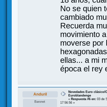
No se quien t
cambiado muc
Recuerda muc
movimiento a T
moverse por l
hexagonadas,
ellas... a mi
época el rey 
Novedades Euro clásico/
Anduril
Euroblandenge
«
Respuesta #6 en:
03 de S
Baronet
17:56:56 »