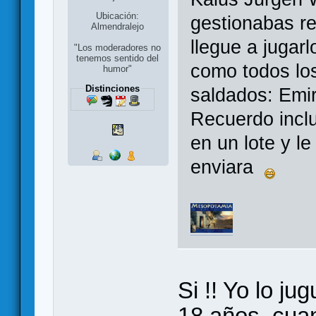
Ubicación:
gestionabas r
Almendralejo
llegue a jugar
"Los moderadores no
tenemos sentido del
como todos lo
humor"
Distinciones
saldados: Emira
Recuerdo incl
en un lote y le
enviara
Si !! Yo lo j
18 años, cuan