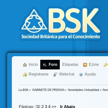
  Inicio
  Foro
Etiquetas
  Ezine
  Registrarse
  Webchat
  Ayuda
La BSK
»
GABINETE DE PRENSA
»
Novedades / Actualidad
»
Nov
Páginas: [
1
]
2
3
4
>>
Ir Abajo