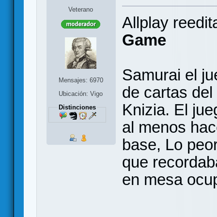
Veterano
Allplay reedi
Game
Samurai el ju
Mensajes: 6970
de cartas del
Ubicación: Vigo
Knizia. El ju
Distinciones
al menos hace
base, Lo peo
que recordaba
en mesa ocu