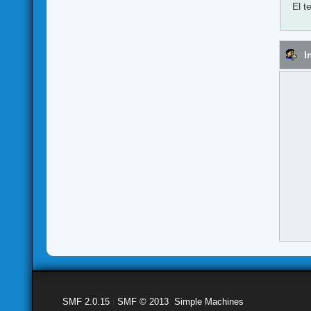
El t
I
SMF 2.0.15
|
SMF © 2013
,
Simple Machines