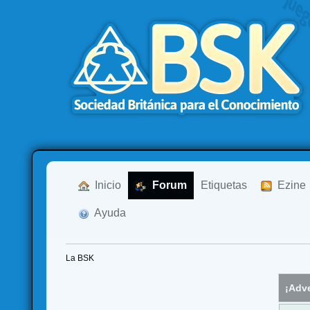
  Inicio
  Forum
Etiquetas
  Ezine
  Ayuda
La BSK
¡Adve