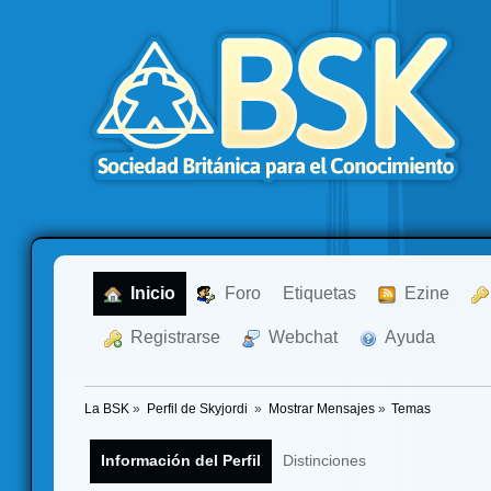
  Inicio
  Foro
Etiquetas
  Ezine
  Registrarse
  Webchat
  Ayuda
La BSK
»
Perfil de Skyjordi 
»
Mostrar Mensajes
»
Temas
Información del Perfil
Distinciones