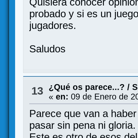
Quisiera conocer opinio
probado y si es un jueg
jugadores.
Saludos
¿Qué os parece...?
/
S
13
«
en:
09 de Enero de 2
Parece que van a haber
pasar sin pena ni gloria.
Este es otro de esos del