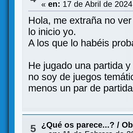
«
en:
17 de Abril de 2024
Hola, me extraña no ver 
lo inicio yo.
A los que lo habéis pro
He jugado una partida 
no soy de juegos temátic
menos un par de partida
¿Qué os parece...?
/
Ob
5