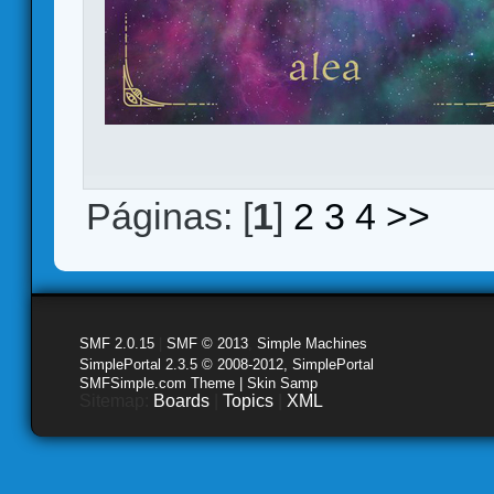
Páginas: [
1
]
2
3
4
>>
SMF 2.0.15
|
SMF © 2013
,
Simple Machines
SimplePortal 2.3.5 © 2008-2012, SimplePortal
SMFSimple.com Theme | Skin Samp
Sitemap:
Boards
|
Topics
|
XML