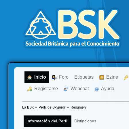
  Inicio
  Foro
Etiquetas
  Ezine
  Registrarse
  Webchat
  Ayuda
La BSK
»
Perfil de Skyjordi 
»
Resumen
Información del Perfil
Distinciones