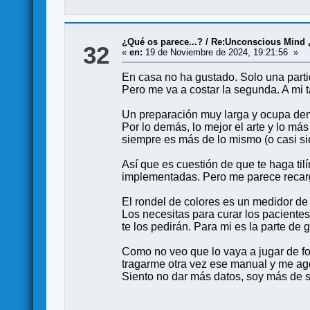
¿Qué os parece...?
/
Re:Unconscious Mind 
32
«
en:
19 de Noviembre de 2024, 19:21:56 »
En casa no ha gustado. Solo una parti
Pero me va a costar la segunda. A mi
Un preparación muy larga y ocupa dem
Por lo demás, lo mejor el arte y lo má
siempre es más de lo mismo (o casi si
Así que es cuestión de que te haga til
implementadas. Pero me parece recarg
El rondel de colores es un medidor de 
Los necesitas para curar los pacientes
te los pedirán. Para mi es la parte de 
Como no veo que lo vaya a jugar de f
tragarme otra vez ese manual y me ago
Siento no dar más datos, soy más de 