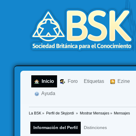
  Inicio
  Foro
Etiquetas
  Ezine
  Ayuda
La BSK
»
Perfil de Skyjordi 
»
Mostrar Mensajes
»
Mensajes
Información del Perfil
Distinciones