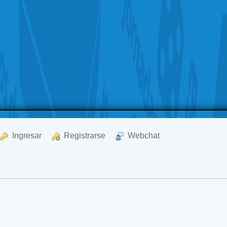
  Ingresar
  Registrarse
  Webchat