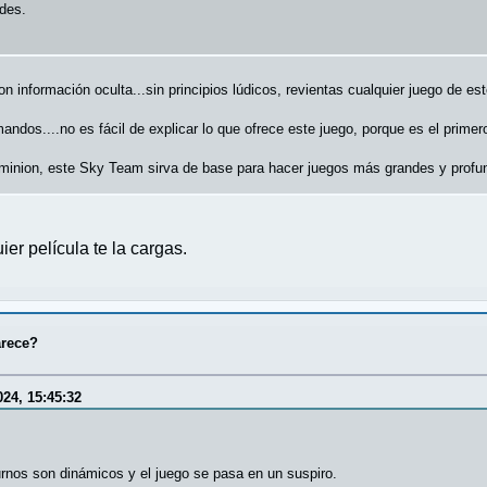
rdes.
n información oculta...sin principios lúdicos, revientas cualquier juego de est
andos....no es fácil de explicar lo que ofrece este juego, porque es el primer
minion, este Sky Team sirva de base para hacer juegos más grandes y profu
er película te la cargas.
arece?
24, 15:45:32
urnos son dinámicos y el juego se pasa en un suspiro.