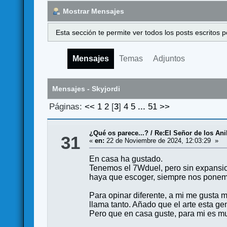
Mostrar Mensajes
Esta sección te permite ver todos los posts escritos
Mensajes
Temas
Adjuntos
Mensajes - Skyjordi
Páginas:
<<
1
2
[
3
]
4
5
...
51
>>
¿Qué os parece...?
/
Re:El Señor de los Ani
31
«
en:
22 de Noviembre de 2024, 12:03:29 »
En casa ha gustado.
Tenemos el 7Wduel, pero sin expansio
haya que escoger, siempre nos ponemo
Para opinar diferente, a mi me gusta m
llama tanto. Añado que el arte esta gen
Pero que en casa guste, para mi es mu