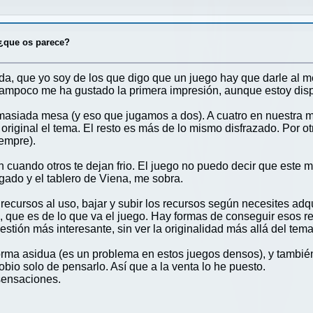
¿que os parece?
da, que yo soy de los que digo que un juego hay que darle al me
 tampoco me ha gustado la primera impresión, aunque estoy dis
asiada mesa (y eso que jugamos a dos). A cuatro en nuestra 
s original el tema. El resto es más de lo mismo disfrazado. Por 
empre).
ín cuando otros te dejan frio. El juego no puedo decir que este
ado y el tablero de Viena, me sobra.
recursos al uso, bajar y subir los recursos según necesites adqu
, que es de lo que va el juego. Hay formas de conseguir esos r
gestión más interesante, sin ver la originalidad más allá del tema
orma asidua (es un problema en estos juegos densos), y tambié
bio solo de pensarlo. Así que a la venta lo he puesto.
sensaciones.