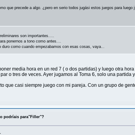
omo que precede a algo. ¿pero en serio todos jugási estos juegos para luego 
eliminares son importantes.....
para ponernos a tono como antes....
ro duro como cuando empezabamos con esas cosas, vaya...
oner media hora en un red 7 ( o dos partidas) y luego otra hora
 par o tres de veces. Ayer jugamos al Toma 6, solo una partida 
rto que casi siempre juego con mi pareja. Con un grupo de gent
.
 podríais para"Filler"?
.