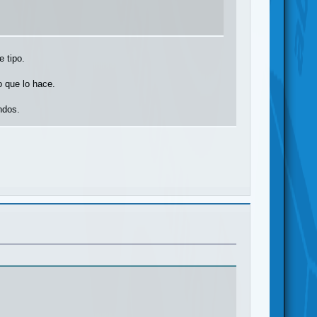
e tipo.
o que lo hace.
ndos.