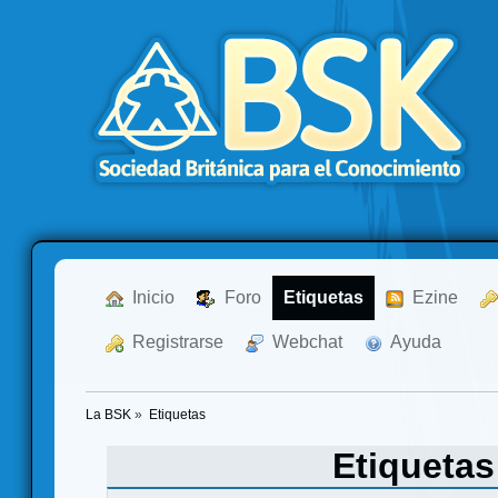
  Inicio
  Foro
Etiquetas
  Ezine
  Registrarse
  Webchat
  Ayuda
La BSK
»
Etiquetas
Etiqueta