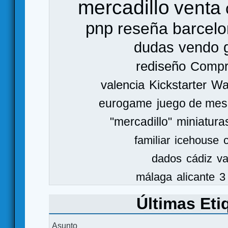
mercadillo
venta
pnp
reseña
barcel
dudas
vendo
rediseño
Comp
valencia
Kickstarter
Wa
eurogame
juego de mes
"mercadillo"
miniatura
familiar
icehouse
dados
cádiz
va
málaga
alicante
3
Últimas Eti
Asunto