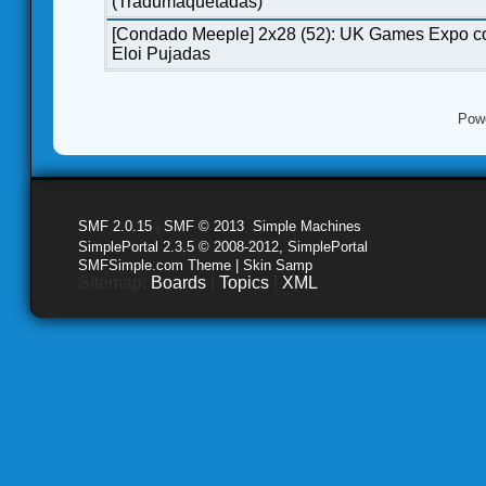
(Tradumaquetadas)
[Condado Meeple] 2x28 (52): UK Games Expo c
Eloi Pujadas
Pow
SMF 2.0.15
|
SMF © 2013
,
Simple Machines
SimplePortal 2.3.5 © 2008-2012, SimplePortal
SMFSimple.com Theme | Skin Samp
Sitemap:
Boards
|
Topics
|
XML