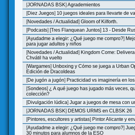
[
JORNADAS BSK
]
Agrademientos
[
Diez Juegos
]
10 juegos ideales para llevarte de 
[
Novedades / Actualidad
]
Gloom of Kilforth.
[
Podcasts
]
[Tres Flanquean Juntos] 13 - Desde Ru
[
Ayudadme a elegir: ¿Qué juego me compro?
]
Mejo
para jugar adultos y niños
[
Novedades / Actualidad
]
Kingdom Come: Delivera
Chvátil ha vuelto
[
Wargames
]
Unboxing y Cómo se juega a Urban Op
Edición de DracoIdeas
[
De jugón a jugón
]
Practicidad vs imaginería en lo
[
Sondeos
]
¿ A qué juego has jugado más veces, qu
colección?
[
Divulgación lúdica
]
Jugar a juegos de mesa con u
[
JORNADAS BSK
]
DEMOS URMS en CLBSK 26
[
Pintores, escultores y artistas
]
Pintor Alicante y en
[
Ayudadme a elegir: ¿Qué juego me compro?
]
Jue
30 minutos para alumnos de la ESO