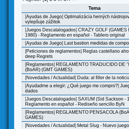
Tema
[
Ayudas de Juego
]
Optimalizácia herných nástrojo
vylepšuje zážitok
[
Juegos Descatalogados
]
CRAZY GOLF (GAMES M
1980) - Reglamento en español - Tablero original
[
Ayudas de Juego
]
Last bastion medidas de comp
[
Peticiones de reglamentos
]
Reglas castellano aho
deep Regrets
[
Reglamentos
]
REGLAMENTO TRADUCIDO DE 
(BoAR) (GMT GAMES)
[
Novedades / Actualidad
]
Duda: al filler de la notici
[
Ayudadme a elegir: ¿Qué juego me compro?
]
Jueg
dados
[
Juegos Descatalogados
]
SAXUM (Sid Sackson - 
Reglamento en español - Rediseño sencillo ByN
[
Reglamentos
]
REGLAMENTO PENSACOLA (BoA
GAMES)
[
Novedades / Actualidad
]
Metal Slug - Nuevo jueg