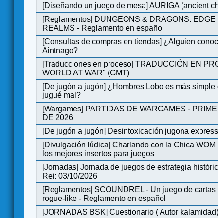
[
Diseñando un juego de mesa
]
AURIGA (ancient cha
[
Reglamentos
]
DUNGEONS & DRAGONS: EDGE 
REALMS - Reglamento en español
[
Consultas de compras en tiendas
]
¿Alguien conoce
Aintnago?
[
Traducciones en proceso
]
TRADUCCIÓN EN PRO
WORLD AT WAR" (GMT)
[
De jugón a jugón
]
¿Hombres Lobo es más simple q
jugué mal?
[
Wargames
]
PARTIDAS DE WARGAMES - PRIM
DE 2026
[
De jugón a jugón
]
Desintoxicación jugona expres
[
Divulgación lúdica
]
Charlando con la Chica WOM |
los mejores insertos para juegos
[
Jornadas
]
Jornada de juegos de estrategia históri
Rei: 03/10/2026
[
Reglamentos
]
SCOUNDREL - Un juego de cartas e
rogue-like - Reglamento en español
[
JORNADAS BSK
]
Cuestionario ( Autor kalamidad