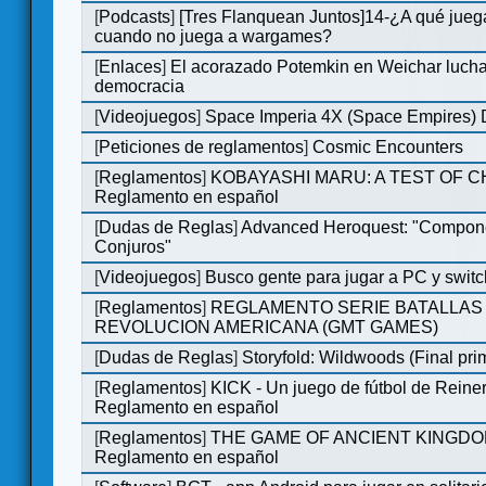
[
Podcasts
]
[Tres Flanquean Juntos]14-¿A qué jue
cuando no juega a wargames?
[
Enlaces
]
El acorazado Potemkin en Weichar lucha
democracia
[
Videojuegos
]
Space Imperia 4X (Space Empires) D
[
Peticiones de reglamentos
]
Cosmic Encounters
[
Reglamentos
]
KOBAYASHI MARU: A TEST OF 
Reglamento en español
[
Dudas de Reglas
]
Advanced Heroquest: "Compon
Conjuros"
[
Videojuegos
]
Busco gente para jugar a PC y switc
[
Reglamentos
]
REGLAMENTO SERIE BATALLAS 
REVOLUCION AMERICANA (GMT GAMES)
[
Dudas de Reglas
]
Storyfold: Wildwoods (Final prim
[
Reglamentos
]
KICK - Un juego de fútbol de Reiner
Reglamento en español
[
Reglamentos
]
THE GAME OF ANCIENT KINGDO
Reglamento en español