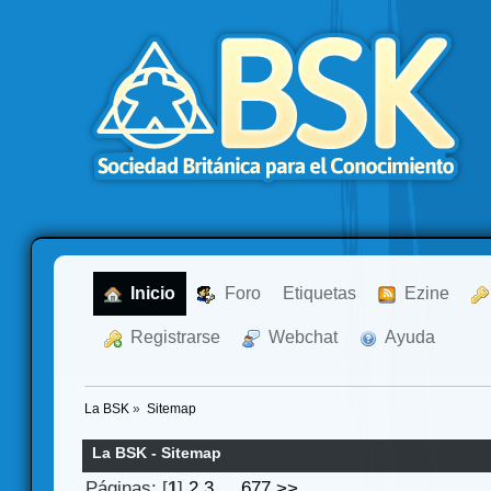
  Inicio
  Foro
Etiquetas
  Ezine
  Registrarse
  Webchat
  Ayuda
La BSK
»
Sitemap
La BSK - Sitemap
Páginas: [
1
]
2
3
...
677
>>