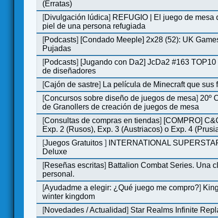
(Erratas)
[
Divulgación lúdica
]
REFUGIO | El juego de mesa q
piel de una persona refugiada
[
Podcasts
]
[Condado Meeple] 2x28 (52): UK Games
Pujadas
[
Podcasts
]
[Jugando con Da2] JcDa2 #163 TOP10 
de diseñadores
[
Cajón de sastre
]
La película de Minecraft que sus 
[
Concursos sobre diseño de juegos de mesa
]
20º 
de Granollers de creación de juegos de mesa
[
Consultas de compras en tiendas
]
[COMPRO] C&C
Exp. 2 (Rusos), Exp. 3 (Austriacos) o Exp. 4 (Prusi
[
Juegos Gratuitos
]
INTERNATIONAL SUPERSTA
Deluxe
[
Reseñas escritas
]
Battalion Combat Series. Una cl
personal.
[
Ayudadme a elegir: ¿Qué juego me compro?
]
King
winter kingdom
[
Novedades / Actualidad
]
Star Realms Infinite Repl