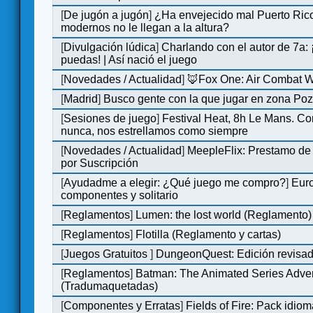
[
De jugón a jugón
]
¿Ha envejecido mal Puerto Rico
modernos no le llegan a la altura?
[
Divulgación lúdica
]
Charlando con el autor de 7a:
puedas! | Así nació el juego
[
Novedades / Actualidad
]
🦊Fox One: Air Combat 
[
Madrid
]
Busco gente con la que jugar en zona Po
[
Sesiones de juego
]
Festival Heat, 8h Le Mans. C
nunca, nos estrellamos como siempre
[
Novedades / Actualidad
]
MeepleFlix: Prestamo de
por Suscripción
[
Ayudadme a elegir: ¿Qué juego me compro?
]
Eur
componentes y solitario
[
Reglamentos
]
Lumen: the lost world (Reglamento)
[
Reglamentos
]
Flotilla (Reglamento y cartas)
[
Juegos Gratuitos
]
DungeonQuest: Edición revisad
[
Reglamentos
]
Batman: The Animated Series Adve
(Tradumaquetadas)
[
Componentes y Erratas
]
Fields of Fire: Pack id