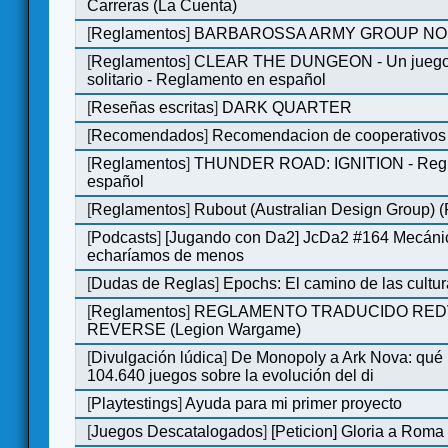
Carreras (La Cuenta)
[
Reglamentos
]
BARBAROSSA ARMY GROUP NO
[
Reglamentos
]
CLEAR THE DUNGEON - Un juego 
solitario - Reglamento en español
[
Reseñas escritas
]
DARK QUARTER
[
Recomendados
]
Recomendacion de cooperativos 
[
Reglamentos
]
THUNDER ROAD: IGNITION - Regl
español
[
Reglamentos
]
Rubout (Australian Design Group) 
[
Podcasts
]
[Jugando con Da2] JcDa2 #164 Mecáni
echaríamos de menos
[
Dudas de Reglas
]
Epochs: El camino de las cultu
[
Reglamentos
]
REGLAMENTO TRADUCIDO RED
REVERSE (Legion Wargame)
[
Divulgación lúdica
]
De Monopoly a Ark Nova: qué
104.640 juegos sobre la evolución del di
[
Playtestings
]
Ayuda para mi primer proyecto
[
Juegos Descatalogados
]
[Peticion] Gloria a Roma