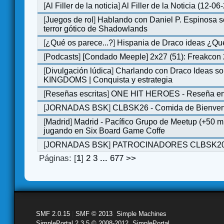
[
Al Filler de la noticia
]
Al Filler de la Noticia (12-06
[
Juegos de rol
]
Hablando con Daniel P. Espinosa s
terror gótico de Shadowlands
[
¿Qué os parece...?
]
Hispania de Draco ideas ¿Qu
[
Podcasts
]
[Condado Meeple] 2x27 (51): Freakcon
[
Divulgación lúdica
]
Charlando con Draco Ideas s
KINGDOMS | Conquista y estrategia
[
Reseñas escritas
]
ONE HIT HEROES - Reseña en 
[
JORNADAS BSK
]
CLBSK26 - Comida de Bienve
[
Madrid
]
Madrid - Pacífico Grupo de Meetup (+50 
jugando en Six Board Game Coffe
[
JORNADAS BSK
]
PATROCINADORES CLBSK2
Páginas: [
1
]
2
3
...
677
>>
SMF 2.0.15
|
SMF © 2013
,
Simple Machines
SimplePortal 2.3.5 © 2008-2012, SimplePortal