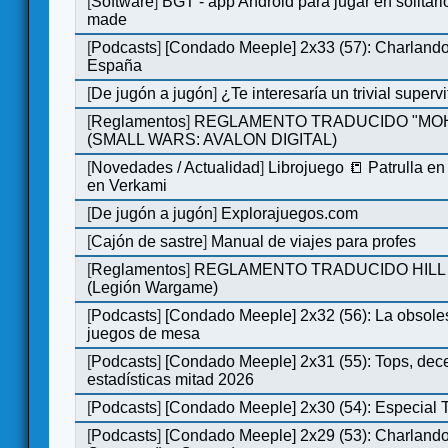
[
Software
]
BGT - app Android para jugar en solitari
made
[
Podcasts
]
[Condado Meeple] 2x33 (57): Charlan
España
[
De jugón a jugón
]
¿Te interesaría un trivial super
[
Reglamentos
]
REGLAMENTO TRADUCIDO "MO
(SMALL WARS: AVALON DIGITAL)
[
Novedades / Actualidad
]
Librojuego 📒 Patrulla en
en Verkami
[
De jugón a jugón
]
Explorajuegos.com
[
Cajón de sastre
]
Manual de viajes para profes
[
Reglamentos
]
REGLAMENTO TRADUCIDO HILL
(Legión Wargame)
[
Podcasts
]
[Condado Meeple] 2x32 (56): La obsole
juegos de mesa
[
Podcasts
]
[Condado Meeple] 2x31 (55): Tops, dec
estadísticas mitad 2026
[
Podcasts
]
[Condado Meeple] 2x30 (54): Especial
[
Podcasts
]
[Condado Meeple] 2x29 (53): Charlando