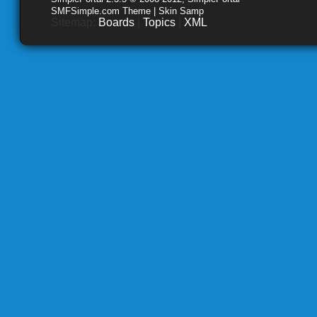
SMFSimple.com Theme | Skin Samp
Sitemap:
Boards
|
Topics
|
XML