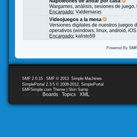
Napoleones de andar por casa
Wargames, análisis, sesiones de juego, 
Encargado:
Valdemaras
Videojuegos a la mesa
Versiones digitales de nuestros juegos d
operativos (windows, linux, android, iOS,
Encargado:
kalisto59
Powered By
SMF 
SMF 2.0.15
|
SMF © 2013
,
Simple Machines
SimplePortal 2.3.5 © 2008-2012, SimplePortal
SMFSimple.com Theme | Skin Samp
Sitemap:
Boards
|
Topics
|
XML