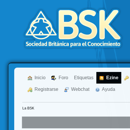
  Inicio
  Foro
Etiquetas
  Ezine
  Registrarse
  Webchat
  Ayuda
La BSK