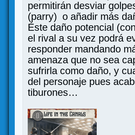
permitirán desviar golpes
(parry) o añadir más dañ
Éste daño potencial (co
el rival a su vez podrá e
responder mandando más 
amenaza que no sea cap
sufrirla como daño, y cu
del personaje pues aca
tiburones…