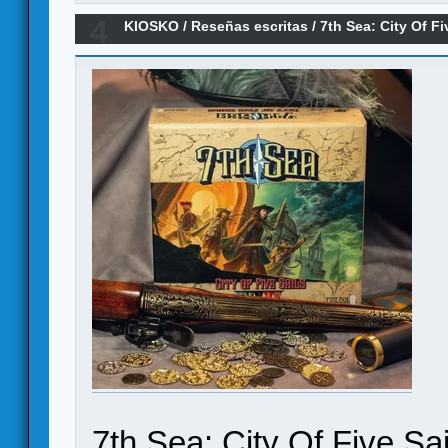
4
KIOSKO
/
Reseñas escritas
/
7th Sea: City Of F
7th Sea: City Of Five Sai