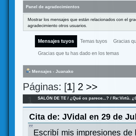
Panel de agradecimientos
Mostrar los mensajes que están relacionados con el gra
agradecimiento otros usuarios.
Mensajes tuyos
Temas tuyos
Gracias q
Gracias que tu has dado en los temas
Mensajes - Juanako
Páginas: [
1
]
2
>>
1
SALÓN DE TE
/
¿Qué os parece...?
/
Re:Virtù. 
Cita de: JVidal en 29 de Ju
Escribí mis impresiones de 