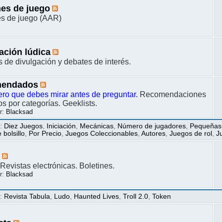
es de juego
s de juego (AAR)
ación lúdica
s de divulgación y debates de interés.
endados
ero que debes mirar antes de preguntar.
Recomendaciones
s por categorías. Geeklists.
r:
Blacksad
s
:
Diez Juegos
,
Iniciación
,
Mecánicas
,
Número de jugadores
,
Pequeñas
bolsillo
,
Por Precio
,
Juegos Coleccionables
,
Autores
,
Juegos de rol
,
J
s
Revistas electrónicas. Boletines.
r:
Blacksad
s
:
Revista Tabula
,
Ludo
,
Haunted Lives
,
Troll 2.0
,
Token