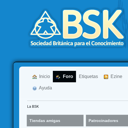
  Inicio
  Foro
Etiquetas
  Ezine
  Ayuda
La BSK
Tiendas amigas
Patrocinadores