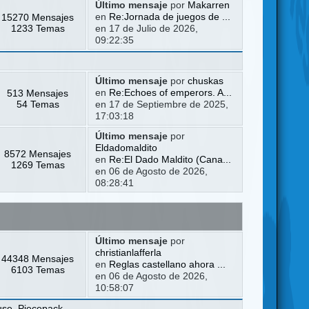
Último mensaje
por
Makarren
15270 Mensajes
en
Re:Jornada de juegos de ...
1233 Temas
en 17 de Julio de 2026,
09:22:35
Último mensaje
por
chuskas
513 Mensajes
en
Re:Echoes of emperors. A...
54 Temas
en 17 de Septiembre de 2025,
17:03:18
Último mensaje
por
Eldadomaldito
8572 Mensajes
en
Re:El Dado Maldito (Cana...
1269 Temas
en 06 de Agosto de 2026,
08:28:41
Último mensaje
por
christianlafferla
44348 Mensajes
en
Reglas castellano ahora ...
6103 Temas
en 06 de Agosto de 2026,
10:58:07
use
,
Piecepack