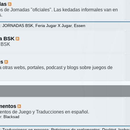
das
s de Jornadas "oficiales". Las kedadas informales van en
s.
s
:
JORNADAS BSK
,
Feria Jugar X Jugar
,
Essen
ta BSK
a BSK
es
a otras webs, portales, podcast y blogs sobre juegos de
mentos
ntos de Juego y Traducciones en español.
r:
Blacksad
s
:
Traducciones en proceso
,
Peticiones de reglamentos
,
Decktet
,
Iceho