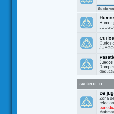
Subforo
Humo
Humor g
JUEGO
Curio
Curiosi
JUEGO
Pasat
Juegos 
Rompeca
deductiv
SALÓN DE TE
De jug
Zona de
relacio
periódi
Moderado