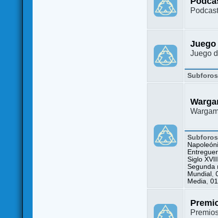
Podca
Podcast
Juego
Juego d
Subforo
Warga
Wargame
Subforo
Napoleón
Entreguer
Siglo XVII
Segunda m
Mundial
,
Media
,
01
Premi
Premio