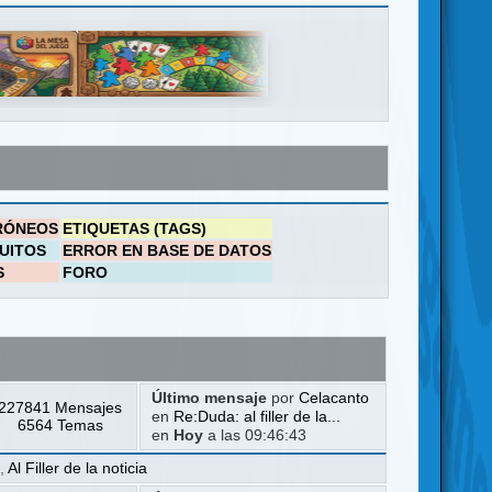
RÓNEOS
ETIQUETAS (TAGS)
UITOS
ERROR EN BASE DE DATOS
S
FORO
Último mensaje
por
Celacanto
227841 Mensajes
en
Re:Duda: al filler de la...
6564 Temas
en
Hoy
a las 09:46:43
a
,
Al Filler de la noticia