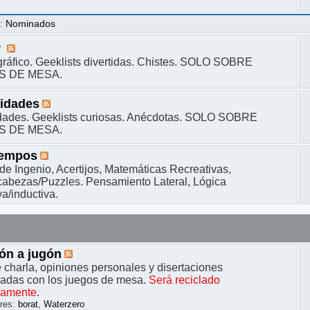
s
:
Nominados
r
ráfico. Geeklists divertidas. Chistes. SOLO SOBRE
S DE MESA.
sidades
dades. Geeklists curiosas. Anécdotas. SOLO SOBRE
S DE MESA.
iempos
de Ingenio, Acertijos, Matemáticas Recreativas,
bezas/Puzzles. Pensamiento Lateral, Lógica
a/inductiva.
ón a jugón
 charla, opiniones personales y disertaciones
nadas con los juegos de mesa.
Será reciclado
camente
.
res:
borat
,
Waterzero