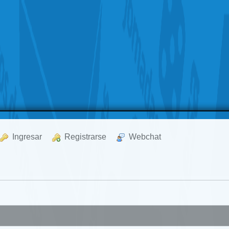
  Ingresar
  Registrarse
  Webchat