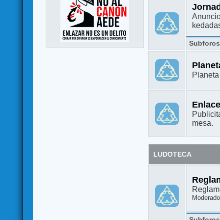
Jorna
Anuncio
kedada
Subforo
Plane
Planet
Enlac
Publicit
mesa.
LUDOTECA
Regla
Reglame
Moderado
Subforo