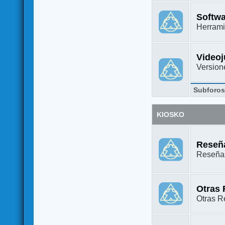
Softw
Herrami
Video
Versione
Subforo
KIOSKO
Reseña
Reseñas
Otras
Otras Re