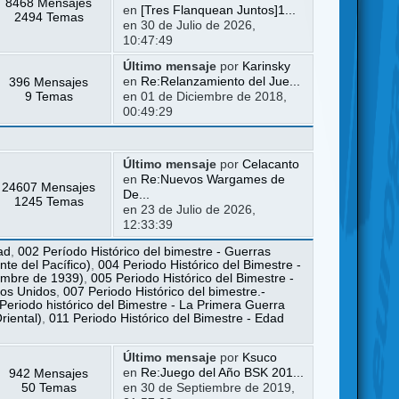
8468 Mensajes
en
[Tres Flanquean Juntos]1...
2494 Temas
en 30 de Julio de 2026,
10:47:49
Último mensaje
por
Karinsky
396 Mensajes
en
Re:Relanzamiento del Jue...
9 Temas
en 01 de Diciembre de 2018,
00:49:29
Último mensaje
por
Celacanto
en
Re:Nuevos Wargames de
24607 Mensajes
De...
1245 Temas
en 23 de Julio de 2026,
12:33:39
ad
,
002 Período Histórico del bimestre - Guerras
te del Pacífico)
,
004 Periodo Histórico del Bimestre -
iembre de 1939)
,
005 Periodo Histórico del Bimestre -
dos Unidos
,
007 Periodo Histórico del bimestre.-
Periodo histórico del Bimestre - La Primera Guerra
riental)
,
011 Periodo Histórico del Bimestre - Edad
Último mensaje
por
Ksuco
942 Mensajes
en
Re:Juego del Año BSK 201...
50 Temas
en 30 de Septiembre de 2019,