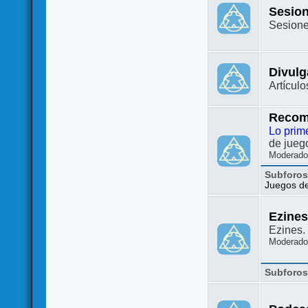
Sesion
Sesione
Divulg
Artículo
Recom
Lo prim
de juego
Moderado
Subforo
Juegos de 
Ezine
Ezines. 
Moderado
Subforo