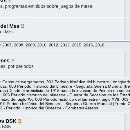
sts
s, programas emitidos sobre juegos de mesa.
 del Mes
el Mes
s
:
2007
,
2008
,
2009
,
2010
,
2012
,
2013
,
2015
,
2016
,
2018
mes
s, por periodos
s
:
Censo de wargameros
,
001 Periodo histórico del bimestre - Antigüed
icas
,
003 Periodo Histórico del bimestre - Segunda Guerra Mundial (fren
ras (Desde el armisticio de 1918 hasta la invasión de Polonia en sept
I
,
006 Periodo historico del bimestre.- Guerra de Secesión de los Esta
itad del Siglo XX
,
008 Periodo histórico del bimestre - Siglo XVII
,
009 
010 Periodo histórico del Bimestre - Segunda Guerra Mundial (Frente O
2 - Periodo Histórico del Bimestre - Combates Aéreos
os BSK
s BSK