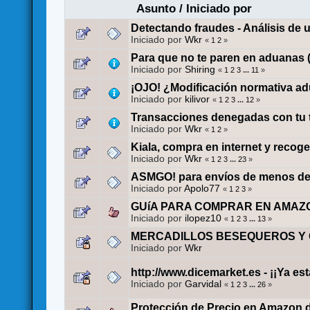
Asunto
/
Iniciado por
Detectando fraudes - Análisis de 
Iniciado por
Wkr
«
1
2
»
Para que no te paren en aduanas 
Iniciado por
Shiring
«
1
2
3
...
11
»
¡OJO! ¿Modificación normativa a
Iniciado por
kilivor
«
1
2
3
...
12
»
Transacciones denegadas con tu ta
Iniciado por
Wkr
«
1
2
»
Kiala, compra en internet y recoge 
Iniciado por
Wkr
«
1
2
3
...
23
»
ASMGO! para envíos de menos de 
Iniciado por
Apolo77
«
1
2
3
»
GUíA PARA COMPRAR EN AMAZ
Iniciado por
ilopez10
«
1
2
3
...
13
»
MERCADILLOS BESEQUEROS Y 
Iniciado por
Wkr
http://www.dicemarket.es - ¡¡Ya e
Iniciado por
Garvidal
«
1
2
3
...
26
»
Protección de Precio en Amazon.de