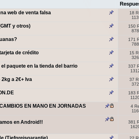
Respue
una web de venta falsa
18 R
113
(GMT y otros)
150 
878
duanas?
171 
788
rjeta de crédito
15 R
326
el paquete en la tienda del barrio
337 
1312
2kg a 2€+ Iva
37 R
372
ON.DE
183 
1120
CAMBIOS EN MANO EN JORNADAS
4 R
116
stamos en Android!!
381 
1620
 (Tiefpreisgarantie)
22 R