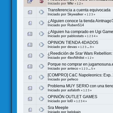
Iniciado por
Wkr
«
1
2
»
Transferencia a cuenta equivocada
Iniciado por
Skywalker
«
1
2
3
»
¿Alguien conoce la tienda Aintnago
Iniciado por
Ruben514
¿Alguien ha comprado en Ugi Gam
Iniciado por
pablostats
«
1
2
3
4
»
OPINION TIENDA 4DADOS
Iniciado por
devas
«
1
2
3
...
9
»
¿Reedición de Srar Wars Rebellion: 
Iniciado por
4lexNihilist
«
1
2
»
Porque no comprar en jugamosuna.
Iniciado por
anteco
«
1
2
3
...
5
»
[COMPRO] C&C Napoleonics: Exp. 2 (
Iniciado por
pefeco
Problema MUY SERIO con una tien
Iniciado por
asfaloth
«
1
2
3
»
OPINIÓN OUTLET GAMES
Iniciado por
lol0
«
1
2
3
4
»
Sra Meeple
Iniciado por
belokain