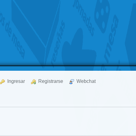
  Ingresar
  Registrarse
  Webchat