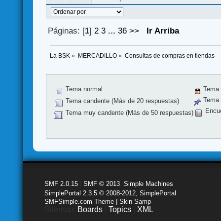
Páginas: [
1
]
2
3
...
36
>>
Ir Arriba
La BSK
»
MERCADILLO
»
Consultas de compras en tiendas
Tema normal
Tema 
Tema f
Tema candente (Más de 20 respuestas)
Encu
Tema muy candente (Más de 50 respuestas)
SMF 2.0.15
|
SMF © 2013
,
Simple Machines
SimplePortal 2.3.5 © 2008-2012, SimplePortal
SMFSimple.com Theme | Skin Samp
Sitemap:
Boards
|
Topics
|
XML