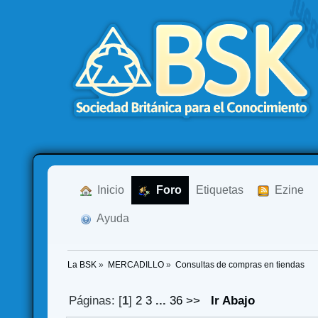
  Inicio
  Foro
Etiquetas
  Ezine
  Ayuda
La BSK
»
MERCADILLO
»
Consultas de compras en tiendas
Páginas: [
1
]
2
3
...
36
>>
Ir Abajo