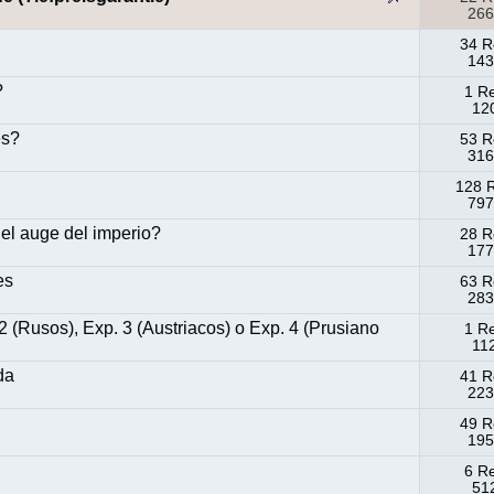
266
34 R
143
?
1 R
120
es?
53 R
316
128 
797
el auge del imperio?
28 R
177
es
63 R
283
Rusos), Exp. 3 (Austriacos) o Exp. 4 (Prusiano
1 R
11
da
41 R
223
49 R
195
6 R
512