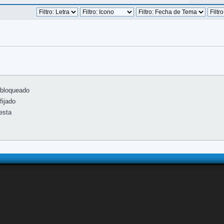
bloqueado
ijado
esta