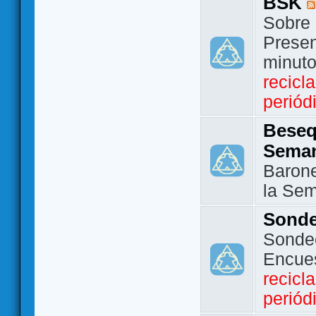
BSK
Sobre 
Presen
minut
recicl
periód
Beseq
Sema
Barone
la Se
Sond
Sondeo
Encue
recicl
periód