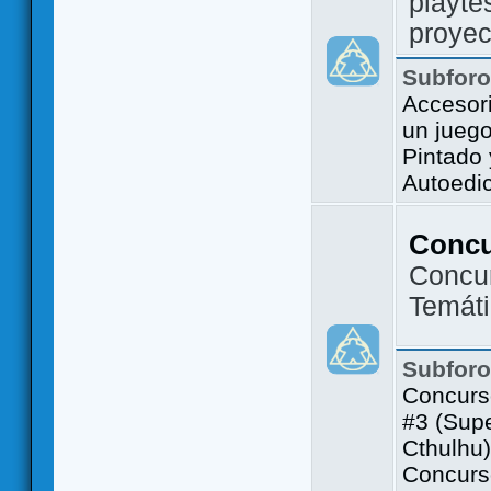
playte
proyec
Subfor
Accesor
un jueg
Pintado
Autoedi
Conc
Concu
Temát
Subfor
Concurs
#3 (Sup
Cthulhu)
Concurs