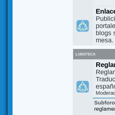
Enlac
Public
portal
blogs 
mesa.
LUDOTECA
Regla
Regla
Traduc
españo
Modera
Subfor
reglame