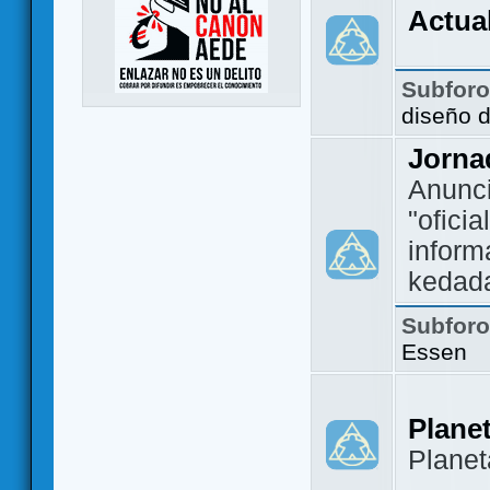
Actua
Subfor
diseño 
Jorna
Anunc
"ofici
inform
kedad
Subfor
Essen
Plane
Plane