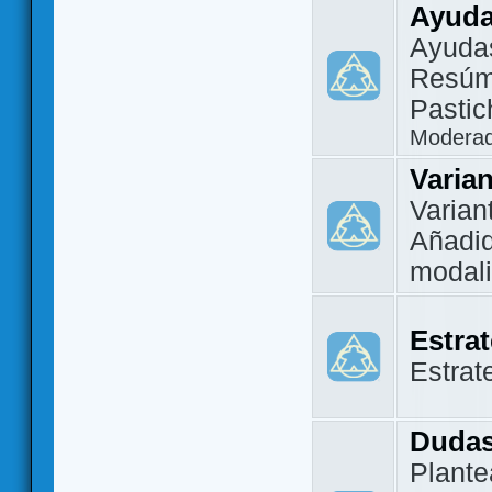
Ayuda
Ayuda
Resúm
Pastic
Modera
Varia
Varian
Añadi
modal
Estra
Estrat
Dudas
Plante