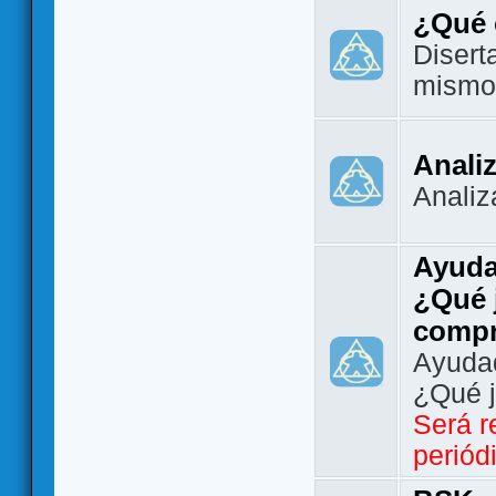
¿Qué 
Disert
mismo
Analiz
Analiz
Ayuda
¿Qué 
comp
Ayudad
¿Qué 
Será r
periód