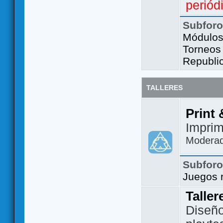
periód
Subfor
Módulos 
Torneos
Republi
TALLERES
Print 
Imprim
Modera
Subfor
Juegos 
Taller
Diseño