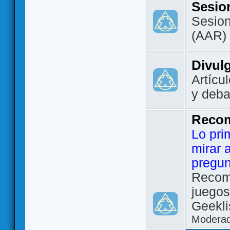
Sesio
Sesion
(AAR)
Divul
Artícu
y deba
Reco
Lo pri
mirar 
pregun
Recom
juegos
Geekli
Modera