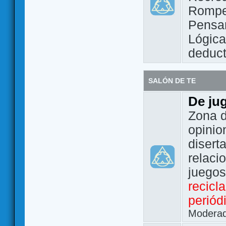
Rompe
Pensam
Lógic
deduct
SALÓN DE TE
De ju
Zona d
opinio
disert
relaci
juego
recicl
periód
Modera