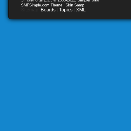
SimplePortal 2.3.5 © 2008-2012, SimplePortal
SMFSimple.com Theme | Skin Samp
Sitemap:
Boards
|
Topics
|
XML