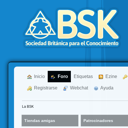
  Inicio
  Foro
Etiquetas
  Ezine
  Registrarse
  Webchat
  Ayuda
La BSK
Tiendas amigas
Patrocinadores