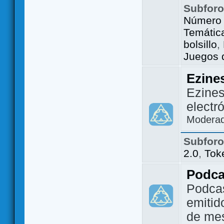
Subfor
Número 
Temátic
bolsillo
,
Juegos d
Ezine
Ezines
electr
Modera
Subfor
2.0
,
Tok
Podca
Podca
emitid
de me