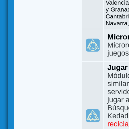
Valencia
y Grana
Cantabri
Navarra
Micro
Micror
juego
Jugar
Módulo
simila
servid
jugar 
Búsque
Kedada
recicl