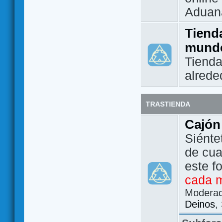
Aduan
Tienda
mund
Tienda
alrede
TRASTIENDA
Cajón
Siénte
de cua
este f
cada 
Modera
Deinos
,