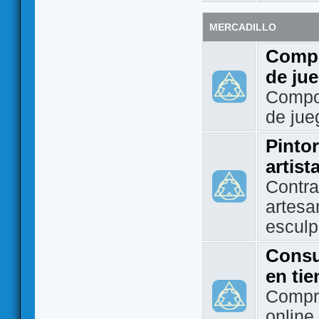
MERCADILLO
Compo
de ju
Compo
de jue
Pintor
artist
Contra
artesa
esculp
Consu
en ti
Compra
online 