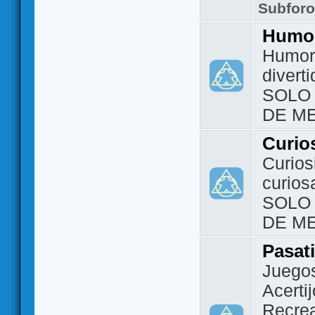
Subfor
Humo
Humor 
divert
SOLO
DE M
Curio
Curios
curios
SOLO
DE M
Pasat
Juegos
Acerti
Recrea