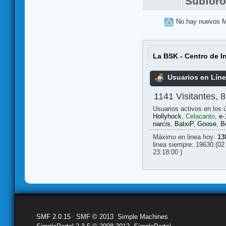
Subfor
No hay nuevos 
La BSK - Centro de I
Usuarios en Lín
1141 Visitantes, 
Usuarios activos en los 
Hollyhock
,
Celacanto
,
e-
narcis
,
BatxiP
,
Goose
,
B
Máximo en linea hoy:
13
linea siempre: 19630 (02
23:18:00 )
SMF 2.0.15
|
SMF © 2013
,
Simple Machines