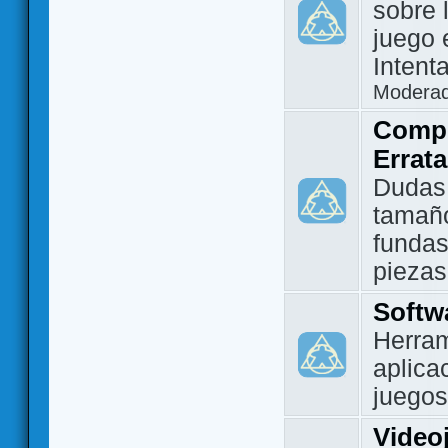
sobre 
juego 
Intent
Modera
Compo
Errat
Dudas
tamañ
fundas
piezas
Softw
Herram
aplica
juegos
Video