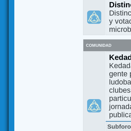
Disti
Distin
y vota
micro
COMUNIDAD
Keda
Kedada
gente 
ludoba
clubes
partic
jornad
public
Subfor