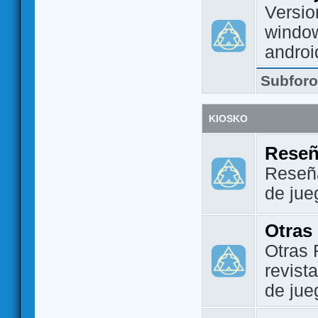
Versio
window
androi
Subfor
KIOSKO
Reseñ
Reseña
de jue
Otras
Otras 
revist
de jue