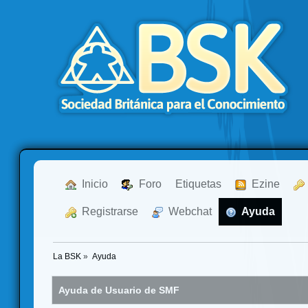
  Inicio
  Foro
Etiquetas
  Ezine
  Registrarse
  Webchat
  Ayuda
La BSK
»
Ayuda
Ayuda de Usuario de SMF