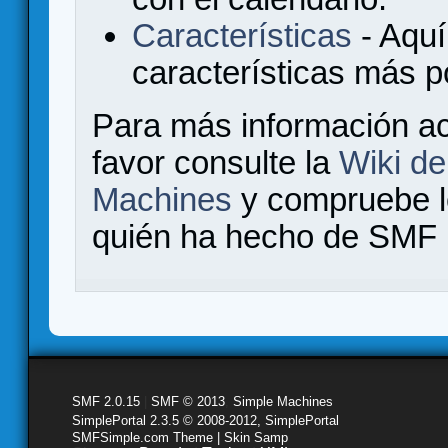
Características
- Aquí
características más 
Para más información a
favor consulte la
Wiki d
Machines
y compruebe 
quién ha hecho de SMF l
SMF 2.0.15
|
SMF © 2013
,
Simple Machines
SimplePortal 2.3.5 © 2008-2012, SimplePortal
SMFSimple.com Theme | Skin Samp