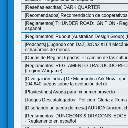
[
Reseñas escritas
]
DARK QUARTER
[
Recomendados
]
Recomendacion de cooperativos 
[
Reglamentos
]
THUNDER ROAD: IGNITION - Regl
español
[
Reglamentos
]
Rubout (Australian Design Group) 
[
Podcasts
]
[Jugando con Da2] JcDa2 #164 Mecáni
echaríamos de menos
[
Dudas de Reglas
]
Epochs: El camino de las cultu
[
Reglamentos
]
REGLAMENTO TRADUCIDO RED
(Legion Wargame)
[
Divulgación lúdica
]
De Monopoly a Ark Nova: qué
104.640 juegos sobre la evolución del di
[
Playtestings
]
Ayuda para mi primer proyecto
[
Juegos Descatalogados
]
[Peticion] Gloria a Roma
[
Diseñando un juego de mesa
]
AURIGA (ancient cha
[
Reglamentos
]
DUNGEONS & DRAGONS: EDGE 
- Reglamento en español