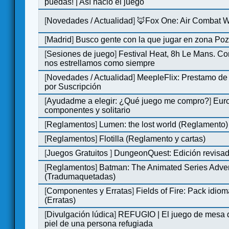
puedas! | Así nació el juego
[
Novedades / Actualidad
]
🦊Fox One: Air Combat 
[
Madrid
]
Busco gente con la que jugar en zona Po
[
Sesiones de juego
]
Festival Heat, 8h Le Mans. C
nos estrellamos como siempre
[
Novedades / Actualidad
]
MeepleFlix: Prestamo de
por Suscripción
[
Ayudadme a elegir: ¿Qué juego me compro?
]
Eur
componentes y solitario
[
Reglamentos
]
Lumen: the lost world (Reglamento)
[
Reglamentos
]
Flotilla (Reglamento y cartas)
[
Juegos Gratuitos
]
DungeonQuest: Edición revisad
[
Reglamentos
]
Batman: The Animated Series Adve
(Tradumaquetadas)
[
Componentes y Erratas
]
Fields of Fire: Pack id
(Erratas)
[
Divulgación lúdica
]
REFUGIO | El juego de mesa q
piel de una persona refugiada