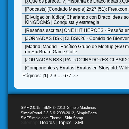
[
¿Qué os parece...?
]
Hispania de Draco ideas ¿Qu
[
Podcasts
]
[Condado Meeple] 2x27 (51): Freakcon
[
Divulgación lúdica
]
Charlando con Draco Ideas s
KINGDOMS | Conquista y estrategia
[
Reseñas escritas
]
ONE HIT HEROES - Reseña en 
[
JORNADAS BSK
]
CLBSK26 - Comida de Bienve
[
Madrid
]
Madrid - Pacífico Grupo de Meetup (+50 
en Six Board Game Coffe
[
JORNADAS BSK
]
PATROCINADORES CLBSK2
[
Componentes y Erratas
]
Erratas en Storyfold: Wi
Páginas: [
1
]
2
3
...
677
>>
SMF 2.0.15
|
SMF © 2013
,
Simple Machines
SimplePortal 2.3.5 © 2008-2012, SimplePortal
SMFSimple.com Theme | Skin Samp
Sitemap:
Boards
|
Topics
|
XML