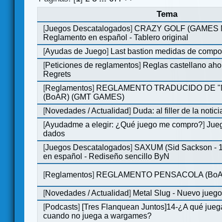
Tema
[
Juegos Descatalogados
]
CRAZY GOLF (GAMES Ma
Reglamento en español - Tablero original
[
Ayudas de Juego
]
Last bastion medidas de comp
[
Peticiones de reglamentos
]
Reglas castellano aho
Regrets
[
Reglamentos
]
REGLAMENTO TRADUCIDO DE 
(BoAR) (GMT GAMES)
[
Novedades / Actualidad
]
Duda: al filler de la notici
[
Ayudadme a elegir: ¿Qué juego me compro?
]
Jueg
dados
[
Juegos Descatalogados
]
SAXUM (Sid Sackson - 
en español - Rediseño sencillo ByN
[
Reglamentos
]
REGLAMENTO PENSACOLA (BoA
[
Novedades / Actualidad
]
Metal Slug - Nuevo jueg
[
Podcasts
]
[Tres Flanquean Juntos]14-¿A qué jue
cuando no juega a wargames?