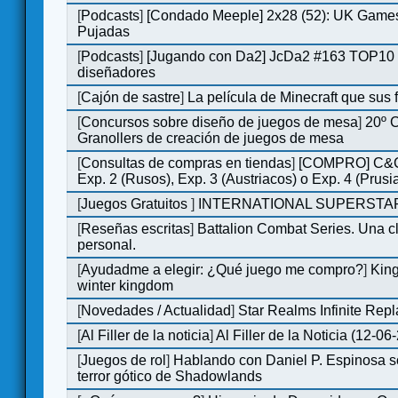
[
Podcasts
]
[Condado Meeple] 2x28 (52): UK Games
Pujadas
[
Podcasts
]
[Jugando con Da2] JcDa2 #163 TOP10 
diseñadores
[
Cajón de sastre
]
La película de Minecraft que sus 
[
Concursos sobre diseño de juegos de mesa
]
20º 
Granollers de creación de juegos de mesa
[
Consultas de compras en tiendas
]
[COMPRO] C&C
Exp. 2 (Rusos), Exp. 3 (Austriacos) o Exp. 4 (Prusi
[
Juegos Gratuitos
]
INTERNATIONAL SUPERSTAR
[
Reseñas escritas
]
Battalion Combat Series. Una cl
personal.
[
Ayudadme a elegir: ¿Qué juego me compro?
]
King
winter kingdom
[
Novedades / Actualidad
]
Star Realms Infinite Repl
[
Al Filler de la noticia
]
Al Filler de la Noticia (12-06
[
Juegos de rol
]
Hablando con Daniel P. Espinosa s
terror gótico de Shadowlands