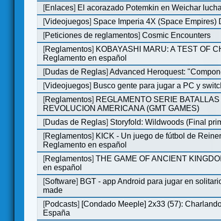
[
Enlaces
]
El acorazado Potemkin en Weichar lucha
[
Videojuegos
]
Space Imperia 4X (Space Empires) D
[
Peticiones de reglamentos
]
Cosmic Encounters
[
Reglamentos
]
KOBAYASHI MARU: A TEST OF 
Reglamento en español
[
Dudas de Reglas
]
Advanced Heroquest: "Compone
[
Videojuegos
]
Busco gente para jugar a PC y switc
[
Reglamentos
]
REGLAMENTO SERIE BATALLAS 
REVOLUCION AMERICANA (GMT GAMES)
[
Dudas de Reglas
]
Storyfold: Wildwoods (Final prim
[
Reglamentos
]
KICK - Un juego de fútbol de Reiner
Reglamento en español
[
Reglamentos
]
THE GAME OF ANCIENT KINGDOM
en español
[
Software
]
BGT - app Android para jugar en solitari
made
[
Podcasts
]
[Condado Meeple] 2x33 (57): Charlan
España