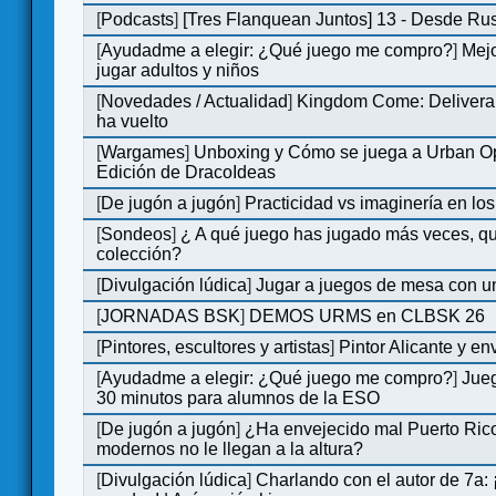
[
Podcasts
]
[Tres Flanquean Juntos] 13 - Desde Ru
[
Ayudadme a elegir: ¿Qué juego me compro?
]
Mejo
jugar adultos y niños
[
Novedades / Actualidad
]
Kingdom Come: Deliveran
ha vuelto
[
Wargames
]
Unboxing y Cómo se juega a Urban Op
Edición de DracoIdeas
[
De jugón a jugón
]
Practicidad vs imaginería en lo
[
Sondeos
]
¿ A qué juego has jugado más veces, qu
colección?
[
Divulgación lúdica
]
Jugar a juegos de mesa con u
[
JORNADAS BSK
]
DEMOS URMS en CLBSK 26
[
Pintores, escultores y artistas
]
Pintor Alicante y en
[
Ayudadme a elegir: ¿Qué juego me compro?
]
Jue
30 minutos para alumnos de la ESO
[
De jugón a jugón
]
¿Ha envejecido mal Puerto Rico
modernos no le llegan a la altura?
[
Divulgación lúdica
]
Charlando con el autor de 7a: