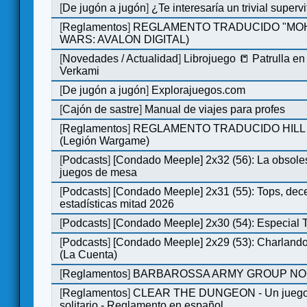
[
De jugón a jugón
]
¿Te interesaría un trivial super
[
Reglamentos
]
REGLAMENTO TRADUCIDO "MOH
WARS: AVALON DIGITAL)
[
Novedades / Actualidad
]
Librojuego 📒 Patrulla en
Verkami
[
De jugón a jugón
]
Explorajuegos.com
[
Cajón de sastre
]
Manual de viajes para profes
[
Reglamentos
]
REGLAMENTO TRADUCIDO HILL
(Legión Wargame)
[
Podcasts
]
[Condado Meeple] 2x32 (56): La obsole
juegos de mesa
[
Podcasts
]
[Condado Meeple] 2x31 (55): Tops, dec
estadísticas mitad 2026
[
Podcasts
]
[Condado Meeple] 2x30 (54): Especial
[
Podcasts
]
[Condado Meeple] 2x29 (53): Charlando
(La Cuenta)
[
Reglamentos
]
BARBAROSSA ARMY GROUP NO
[
Reglamentos
]
CLEAR THE DUNGEON - Un juego 
solitario - Reglamento en español