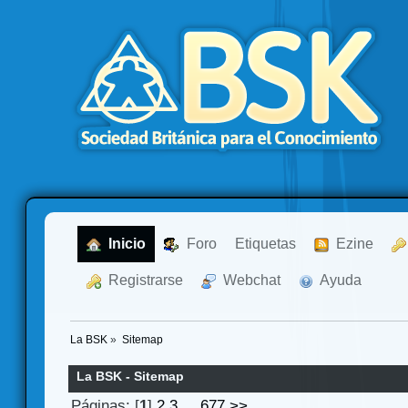
  Inicio
  Foro
Etiquetas
  Ezine
  Registrarse
  Webchat
  Ayuda
La BSK
»
Sitemap
La BSK - Sitemap
Páginas: [
1
]
2
3
...
677
>>