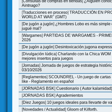
[
Consultas de compras en tiendas
]
¿Alguien conoce
Aintnago?
[
Traducciones en proceso
]
TRADUCCIÓN EN PRO
WORLD AT WAR" (GMT)
[
De jugón a jugón
]
¿Hombres Lobo es más simple q
jugué mal?
[
Wargames
]
PARTIDAS DE WARGAMES - PRIM
2026
[
De jugón a jugón
]
Desintoxicación jugona expres
[
Divulgación lúdica
]
Charlando con la Chica WOM | 
mejores insertos para juegos
[
Jornadas
]
Jornada de juegos de estrategia históri
03/10/2026
[
Reglamentos
]
SCOUNDREL - Un juego de cartas en
like - Reglamento en español
[
JORNADAS BSK
]
Cuestionario ( Autor kalamidad
[
JORNADAS BSK
]
Agrademientos
[
Diez Juegos
]
10 juegos ideales para llevarte de 
[
Novedades / Actualidad
]
Gloom of Kilforth.