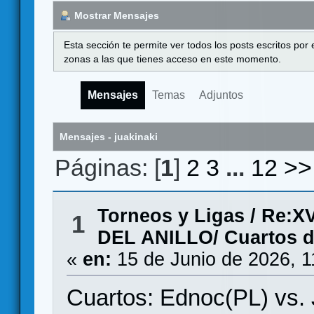
Mostrar Mensajes
Esta sección te permite ver todos los posts escritos por
zonas a las que tienes acceso en este momento.
Mensajes
Temas
Adjuntos
Mensajes - juakinaki
Páginas: [
1
]
2
3
...
12
>>
Torneos y Ligas
/
Re:X
1
DEL ANILLO/ Cuartos de
«
en:
15 de Junio de 2026, 1
Cuartos: Ednoc(PL) vs. 