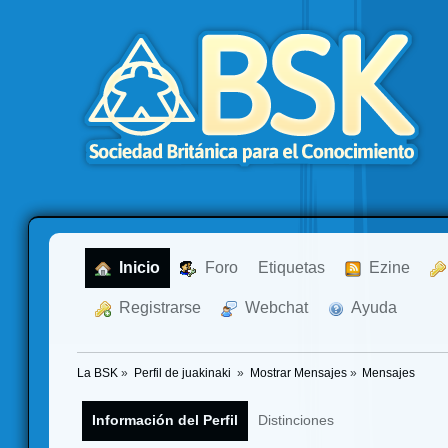
  Inicio
  Foro
Etiquetas
  Ezine
  Registrarse
  Webchat
  Ayuda
La BSK
»
Perfil de juakinaki 
»
Mostrar Mensajes
»
Mensajes
Información del Perfil
Distinciones