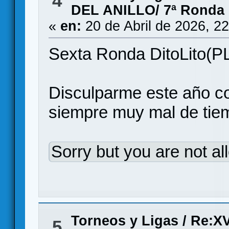
4
DEL ANILLO/ 7ª Ronda
«
en:
20 de Abril de 2026, 2
Sexta Ronda DitoLito(P
Disculparme este año co
siempre muy mal de tie
Sorry but you are not al
Torneos y Ligas
/
Re:X
5