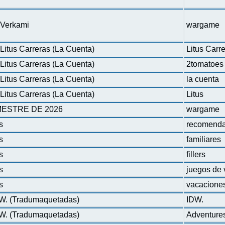
n Verkami
wargame
Litus Carreras (La Cuenta)
Litus Carr
Litus Carreras (La Cuenta)
2tomatoes
Litus Carreras (La Cuenta)
la cuenta
Litus Carreras (La Cuenta)
Litus
ESTRE DE 2026
wargame
s
recomenda
s
familiares
s
fillers
s
juegos de 
s
vacacione
DW. (Tradumaquetadas)
IDW.
DW. (Tradumaquetadas)
Adventure