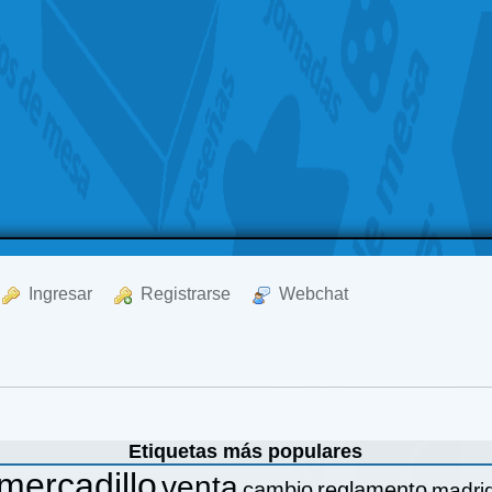
  Ingresar
  Registrarse
  Webchat
Etiquetas más populares
mercadillo
venta
cambio
reglamento
madri