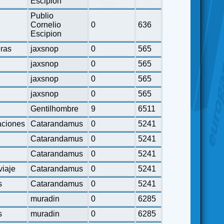
Escipion
Publio
Cornelio
0
636
Escipion
eras
jaxsnop
0
565
jaxsnop
0
565
jaxsnop
0
565
jaxsnop
0
565
Gentilhombre
9
6511
ciones
Catarandamus
0
5241
Catarandamus
0
5241
Catarandamus
0
5241
viaje
Catarandamus
0
5241
s
Catarandamus
0
5241
muradin
0
6285
s
muradin
0
6285