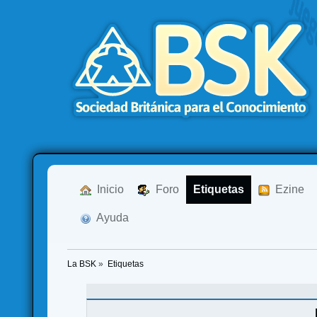
  Inicio
  Foro
Etiquetas
  Ezine
  Ayuda
La BSK
»
Etiquetas