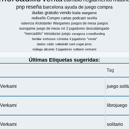
pnp
reseña
barcelona
ayuda de juego
compra
dudas
gratuito
vendo
kiala
wargame
rediseño
Compro
cartas
podcast
sevilla
valencia
Kickstarter
Wargames
juegos de mesa
juegos
eurogame
juego de mesa
rol
2 jugadores
descatalogado
"mercadillo"
miniaturas
juego
zaragoza
crowdfunding
familiar
icehouse
córdoba
4 jugadores
"venta"
dados
cádiz
valladolid
sant cugat
jerez
málaga
alicante
3 jugadores
solitario
verkami
Últimas Etiquetas sugeridas:
Tag
n Verkami
juego solit
n Verkami
librojuego
n Verkami
solitario