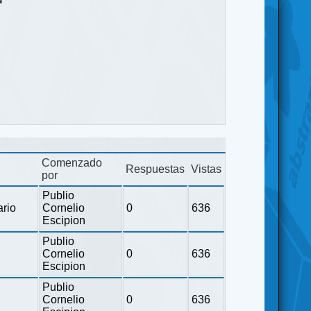
Comenzado
Respuestas
Vistas
por
Publio
ario
Cornelio
0
636
Escipion
Publio
Cornelio
0
636
Escipion
Publio
Cornelio
0
636