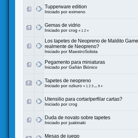
Tupperware edition
Iniciado por eximeno
Gemas de vidrio
Iniciado por
crog
«
1
2
»
Los tapetes de Neopreno de Maldito Gam
realmente de Neopreno?
Iniciado por
MaestroSolista
Pegamento para miniaturas
Iniciado por
Gañán Biónico
Tapetes de neopreno
Iniciado por
ozkuro
«
1
2
3
...
9
»
Utensilio para cortar/perfilar cartas?
Iniciado por
crog
Duda de novato sobre tapetes
Iniciado por
juakinaki
Mesas de juego