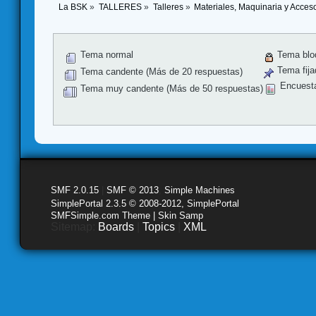
La BSK
»
TALLERES
»
Talleres
»
Materiales, Maquinaria y Acces
Tema normal
Tema blo
Tema fija
Tema candente (Más de 20 respuestas)
Encuest
Tema muy candente (Más de 50 respuestas)
SMF 2.0.15
|
SMF © 2013
,
Simple Machines
SimplePortal 2.3.5 © 2008-2012, SimplePortal
SMFSimple.com Theme | Skin Samp
Sitemap:
Boards
|
Topics
|
XML