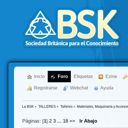
  Inicio
  Foro
Etiquetas
  Ezine
  Registrarse
  Webchat
  Ayuda
La BSK
»
TALLERES
»
Talleres
»
Materiales, Maquinaria y Acceso
Páginas: [
1
]
2
3
...
18
>>
Ir Abajo