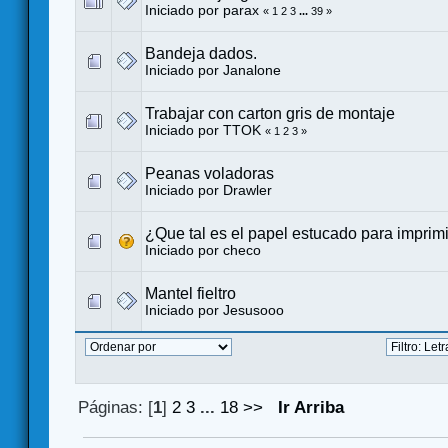
Iniciado por
parax
«
1
2
3
...
39
»
Bandeja dados.
Iniciado por
Janalone
Trabajar con carton gris de montaje
Iniciado por TTOK
«
1
2
3
»
Peanas voladoras
Iniciado por
Drawler
¿Que tal es el papel estucado para imprimi
Iniciado por
checo
Mantel fieltro
Iniciado por
Jesusooo
Páginas: [
1
]
2
3
...
18
>>
Ir Arriba