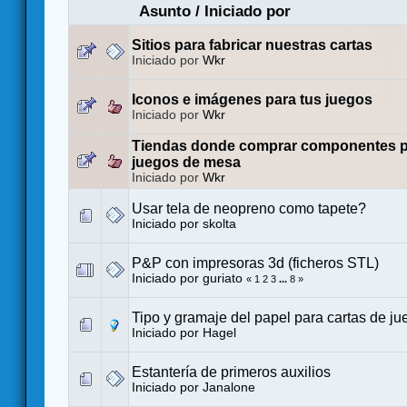
Asunto
/
Iniciado por
Sitios para fabricar nuestras cartas
Iniciado por
Wkr
Iconos e imágenes para tus juegos
Iniciado por
Wkr
Tiendas donde comprar componentes p
juegos de mesa
Iniciado por
Wkr
Usar tela de neopreno como tapete?
Iniciado por
skolta
P&P con impresoras 3d (ficheros STL)
Iniciado por
guriato
«
1
2
3
...
8
»
Tipo y gramaje del papel para cartas de ju
Iniciado por
Hagel
Estantería de primeros auxilios
Iniciado por
Janalone