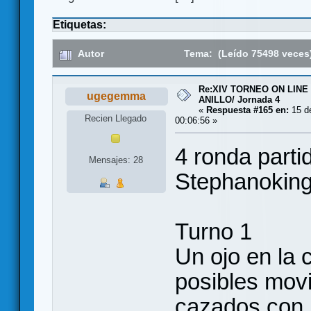
Etiquetas:
Autor
Tema: (Leído 75498 veces
Re:XIV TORNEO ON LINE
ugegemma
ANILLO/ Jornada 4
«
Respuesta #165 en:
15 de
Recien Llegado
00:06:56 »
4 ronda parti
Mensajes: 28
Stephanoking
Turno 1
Un ojo en la 
posibles mov
cazados con 