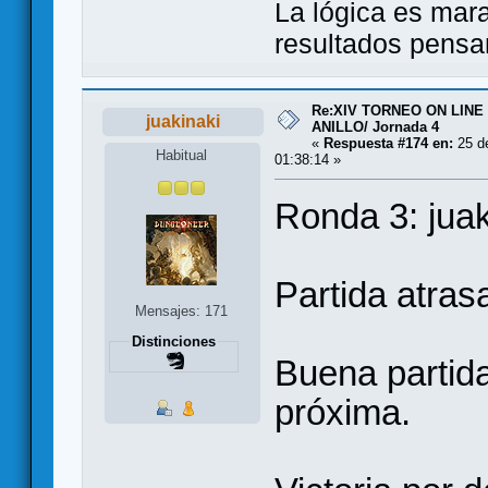
La lógica es mara
resultados pensa
Re:XIV TORNEO ON LINE
juakinaki
ANILLO/ Jornada 4
«
Respuesta #174 en:
25 de
Habitual
01:38:14 »
Ronda 3: jua
Partida atras
Mensajes: 171
Distinciones
Buena partid
próxima.