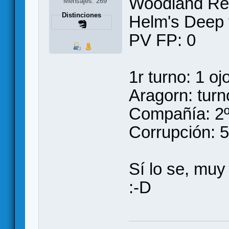
Woodland Rea
Mensajes: 269
Distinciones
Helm's Deep 
PV FP: 0
1r turno: 1 oj
Aragorn: turn
Compañía: 2º
Corrupción: 5
Sí lo se, muy
:-D