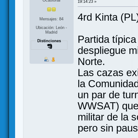
Ocasional
19:14:23 »
4rd Kinta (PL
Mensajes: 84
Ubicación: León -
Madrid
Partida típic
Distinciones
despliegue mi
Norte.
Las cazas exi
la Comunidad
un par de turn
WWSAT) que 
militar de la 
pero sin paus