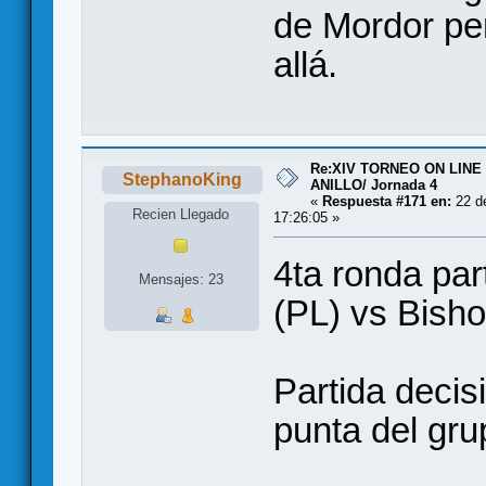
de Mordor pe
allá.
Re:XIV TORNEO ON LINE
StephanoKing
ANILLO/ Jornada 4
«
Respuesta #171 en:
22 de
Recien Llegado
17:26:05 »
4ta ronda par
Mensajes: 23
(PL) vs Bisho
Partida decis
punta del gru