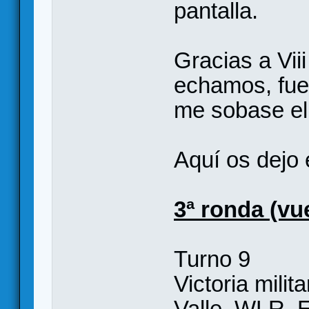
pantalla.
Gracias a Vii
echamos, fue
me sobase el
Aquí os dejo 
3ª ronda (vue
Turno 9
Victoria milit
Valle, WLR, E