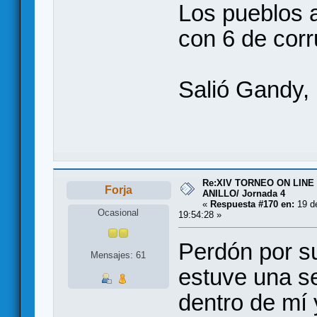
Los pueblos a
con 6 de cor
Salió Gandy,
Re:XIV TORNEO ON LINE
Forja
ANILLO/ Jornada 4
«
Respuesta #170 en:
19 de
Ocasional
19:54:28 »
Perdón por sub
Mensajes: 61
estuve una s
dentro de mí 