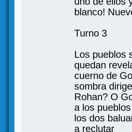
uno de ellos 
blanco! Nuev
Turno 3
Los pueblos 
quedan revel
cuerno de Gon
sombra dirige
Rohan? O Go
a los pueblos
los dos baluar
a reclutar