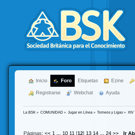
  Inicio
  Foro
Etiquetas
  Ezine
  Registrarse
  Webchat
  Ayuda
La BSK
»
COMUNIDAD
»
Jugar en Línea
»
Torneos y Ligas
»
XIV
Páginas:
<<
1
...
10
11
[
12
]
13
14
...
24
>>
Ir A