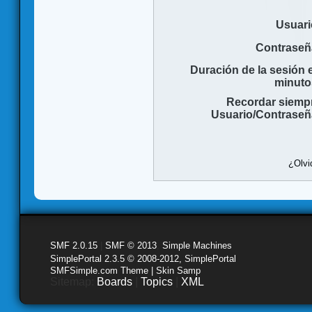
Usuari
Contraseñ
Duración de la sesión 
minuto
Recordar siemp
Usuario/Contraseñ
¿Olvi
SMF 2.0.15
|
SMF © 2013
,
Simple Machines
SimplePortal 2.3.5 © 2008-2012, SimplePortal
SMFSimple.com Theme | Skin Samp
Sitemap:
Boards
|
Topics
|
XML