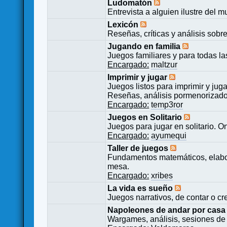
Ludomatón
Entrevista a alguien ilustre del 
Lexicón
Reseñas, críticas y análisis sobr
Jugando en familia
Juegos familiares y para todas l
Encargado:
maltzur
Imprimir y jugar
Juegos listos para imprimir y juga
Reseñas, análisis pormenorizado
Encargado:
temp3ror
Juegos en Solitario
Juegos para jugar en solitario. O
Encargado:
ayumequi
Taller de juegos
Fundamentos matemáticos, elabor
mesa.
Encargado:
xribes
La vida es sueño
Juegos narrativos, de contar o cre
Napoleones de andar por casa
Wargames, análisis, sesiones de 