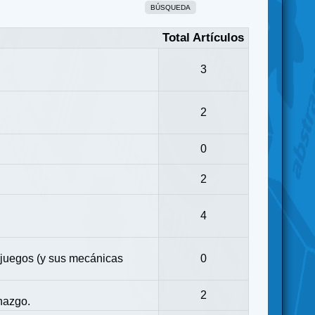
BÚSQUEDA
Total Artículos
3
2
0
2
4
 juegos (y sus mecánicas
0
2
nazgo.