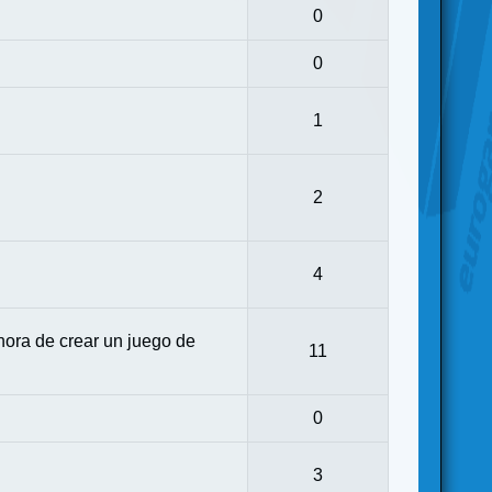
0
0
1
2
4
ora de crear un juego de
11
0
3