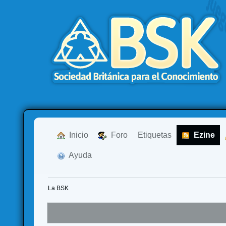
  Inicio
  Foro
Etiquetas
  Ezine
  Ayuda
La BSK