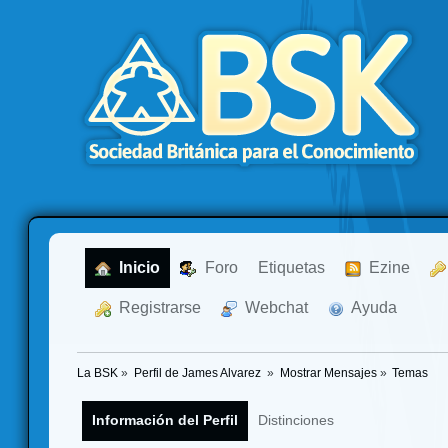
  Inicio
  Foro
Etiquetas
  Ezine
  Registrarse
  Webchat
  Ayuda
La BSK
»
Perfil de James Alvarez 
»
Mostrar Mensajes
»
Temas
Información del Perfil
Distinciones