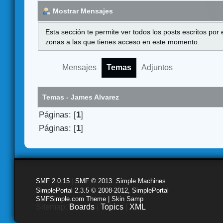
Mostrar Mensajes
Esta sección te permite ver todos los posts escritos por
zonas a las que tienes acceso en este momento.
Mensajes
Temas
Adjuntos
Temas - James Alvarez
Páginas: [
1
]
Páginas: [
1
]
SMF 2.0.15
|
SMF © 2013
,
Simple Machines
SimplePortal 2.3.5 © 2008-2012, SimplePortal
SMFSimple.com Theme | Skin Samp
Sitemap:
Boards
|
Topics
|
XML