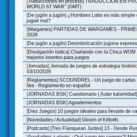
[
Traducciones en proceso
]
TRADUCCIÓN EN PRO
WORLD AT WAR" (GMT)
[
De jugón a jugón
]
¿Hombres Lobo es más simple q
jugué mal?
[
Wargames
]
PARTIDAS DE WARGAMES - PRIM
2026
[
De jugón a jugón
]
Desintoxicación jugona expres
[
Divulgación lúdica
]
Charlando con la Chica WOM | 
mejores insertos para juegos
[
Jornadas
]
Jornada de juegos de estrategia históri
03/10/2026
[
Reglamentos
]
SCOUNDREL - Un juego de cartas en
like - Reglamento en español
[
JORNADAS BSK
]
Cuestionario ( Autor kalamidad
[
JORNADAS BSK
]
Agrademientos
[
Diez Juegos
]
10 juegos ideales para llevarte de 
[
Novedades / Actualidad
]
Gloom of Kilforth.
[
Podcasts
]
[Tres Flanquean Juntos] 13 - Desde Ru
[
Ayudadme a elegir: ¿Qué juego me compro?
]
Mejo