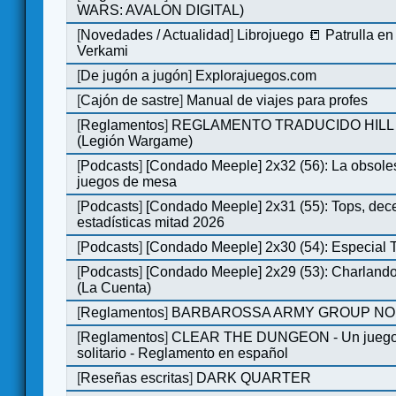
WARS: AVALON DIGITAL)
[
Novedades / Actualidad
]
Librojuego 📒 Patrulla en
Verkami
[
De jugón a jugón
]
Explorajuegos.com
[
Cajón de sastre
]
Manual de viajes para profes
[
Reglamentos
]
REGLAMENTO TRADUCIDO HILL
(Legión Wargame)
[
Podcasts
]
[Condado Meeple] 2x32 (56): La obsole
juegos de mesa
[
Podcasts
]
[Condado Meeple] 2x31 (55): Tops, dec
estadísticas mitad 2026
[
Podcasts
]
[Condado Meeple] 2x30 (54): Especial
[
Podcasts
]
[Condado Meeple] 2x29 (53): Charlando
(La Cuenta)
[
Reglamentos
]
BARBAROSSA ARMY GROUP NO
[
Reglamentos
]
CLEAR THE DUNGEON - Un juego 
solitario - Reglamento en español
[
Reseñas escritas
]
DARK QUARTER