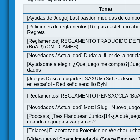
Tema
[
Ayudas de Juego
]
Last bastion medidas de comp
[
Peticiones de reglamentos
]
Reglas castellano aho
Regrets
[
Reglamentos
]
REGLAMENTO TRADUCIDO DE 
(BoAR) (GMT GAMES)
[
Novedades / Actualidad
]
Duda: al filler de la notici
[
Ayudadme a elegir: ¿Qué juego me compro?
]
Jueg
dados
[
Juegos Descatalogados
]
SAXUM (Sid Sackson - 
en español - Rediseño sencillo ByN
[
Reglamentos
]
REGLAMENTO PENSACOLA (BoA
[
Novedades / Actualidad
]
Metal Slug - Nuevo jueg
[
Podcasts
]
[Tres Flanquean Juntos]14-¿A qué jue
cuando no juega a wargames?
[
Enlaces
]
El acorazado Potemkin en Weichar lucha
[
Videojuegos
]
Space Imperia 4X (Space Empires) D