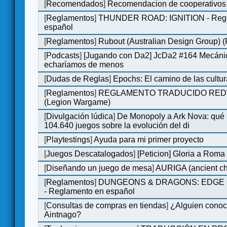
[
Recomendados
]
Recomendacion de cooperativos 
[
Reglamentos
]
THUNDER ROAD: IGNITION - Regl
español
[
Reglamentos
]
Rubout (Australian Design Group) 
[
Podcasts
]
[Jugando con Da2] JcDa2 #164 Mecáni
echaríamos de menos
[
Dudas de Reglas
]
Epochs: El camino de las cultu
[
Reglamentos
]
REGLAMENTO TRADUCIDO RED
(Legion Wargame)
[
Divulgación lúdica
]
De Monopoly a Ark Nova: qué
104.640 juegos sobre la evolución del di
[
Playtestings
]
Ayuda para mi primer proyecto
[
Juegos Descatalogados
]
[Peticion] Gloria a Roma
[
Diseñando un juego de mesa
]
AURIGA (ancient cha
[
Reglamentos
]
DUNGEONS & DRAGONS: EDGE 
- Reglamento en español
[
Consultas de compras en tiendas
]
¿Alguien conoce
Aintnago?