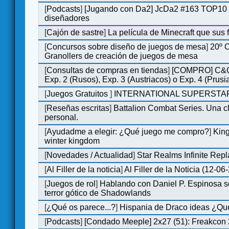
[
Podcasts
]
[Jugando con Da2] JcDa2 #163 TOP10 
diseñadores
[
Cajón de sastre
]
La película de Minecraft que sus 
[
Concursos sobre diseño de juegos de mesa
]
20º 
Granollers de creación de juegos de mesa
[
Consultas de compras en tiendas
]
[COMPRO] C&C
Exp. 2 (Rusos), Exp. 3 (Austriacos) o Exp. 4 (Prusi
[
Juegos Gratuitos
]
INTERNATIONAL SUPERSTAR
[
Reseñas escritas
]
Battalion Combat Series. Una cl
personal.
[
Ayudadme a elegir: ¿Qué juego me compro?
]
King
winter kingdom
[
Novedades / Actualidad
]
Star Realms Infinite Repl
[
Al Filler de la noticia
]
Al Filler de la Noticia (12-06
[
Juegos de rol
]
Hablando con Daniel P. Espinosa s
terror gótico de Shadowlands
[
¿Qué os parece...?
]
Hispania de Draco ideas ¿Qu
[
Podcasts
]
[Condado Meeple] 2x27 (51): Freakcon