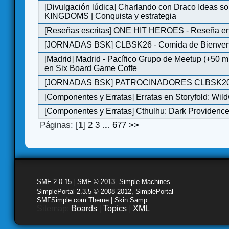
[
Divulgación lúdica
]
Charlando con Draco Ideas s
KINGDOMS | Conquista y estrategia
[
Reseñas escritas
]
ONE HIT HEROES - Reseña en 
[
JORNADAS BSK
]
CLBSK26 - Comida de Bienve
[
Madrid
]
Madrid - Pacífico Grupo de Meetup (+50 
en Six Board Game Coffe
[
JORNADAS BSK
]
PATROCINADORES CLBSK2
[
Componentes y Erratas
]
Erratas en Storyfold: Wi
[
Componentes y Erratas
]
Cthulhu: Dark Providence 
Páginas: [
1
]
2
3
...
677
>>
SMF 2.0.15
|
SMF © 2013
,
Simple Machines
SimplePortal 2.3.5 © 2008-2012, SimplePortal
SMFSimple.com Theme | Skin Samp
Sitemap:
Boards
|
Topics
|
XML