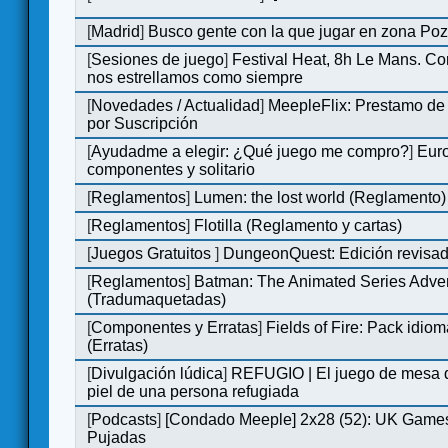
[
Madrid
]
Busco gente con la que jugar en zona Po
[
Sesiones de juego
]
Festival Heat, 8h Le Mans. C
nos estrellamos como siempre
[
Novedades / Actualidad
]
MeepleFlix: Prestamo de
por Suscripción
[
Ayudadme a elegir: ¿Qué juego me compro?
]
Eur
componentes y solitario
[
Reglamentos
]
Lumen: the lost world (Reglamento)
[
Reglamentos
]
Flotilla (Reglamento y cartas)
[
Juegos Gratuitos
]
DungeonQuest: Edición revisad
[
Reglamentos
]
Batman: The Animated Series Adve
(Tradumaquetadas)
[
Componentes y Erratas
]
Fields of Fire: Pack id
(Erratas)
[
Divulgación lúdica
]
REFUGIO | El juego de mesa q
piel de una persona refugiada
[
Podcasts
]
[Condado Meeple] 2x28 (52): UK Games
Pujadas