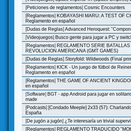
[
Peticiones de reglamentos
]
Cosmic Encounters
[
Reglamentos
]
KOBAYASHI MARU: A TEST OF 
Reglamento en español
[
Dudas de Reglas
]
Advanced Heroquest: "Compone
[
Videojuegos
]
Busco gente para jugar a PC y switc
[
Reglamentos
]
REGLAMENTO SERIE BATALLAS 
REVOLUCION AMERICANA (GMT GAMES)
[
Dudas de Reglas
]
Storyfold: Wildwoods (Final prim
[
Reglamentos
]
KICK - Un juego de fútbol de Reiner
Reglamento en español
[
Reglamentos
]
THE GAME OF ANCIENT KINGDOM
en español
[
Software
]
BGT - app Android para jugar en solitari
made
[
Podcasts
]
[Condado Meeple] 2x33 (57): Charlan
España
[
De jugón a jugón
]
¿Te interesaría un trivial super
[
Reglamentos
]
REGLAMENTO TRADUCIDO "MOH