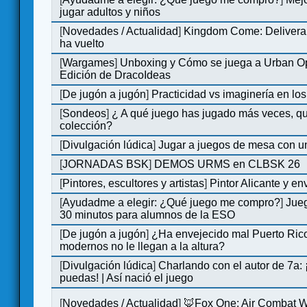
jugar adultos y niños
[
Novedades / Actualidad
]
Kingdom Come: Deliveran
ha vuelto
[
Wargames
]
Unboxing y Cómo se juega a Urban Op
Edición de DracoIdeas
[
De jugón a jugón
]
Practicidad vs imaginería en lo
[
Sondeos
]
¿ A qué juego has jugado más veces, qu
colección?
[
Divulgación lúdica
]
Jugar a juegos de mesa con u
[
JORNADAS BSK
]
DEMOS URMS en CLBSK 26
[
Pintores, escultores y artistas
]
Pintor Alicante y en
[
Ayudadme a elegir: ¿Qué juego me compro?
]
Jue
30 minutos para alumnos de la ESO
[
De jugón a jugón
]
¿Ha envejecido mal Puerto Rico
modernos no le llegan a la altura?
[
Divulgación lúdica
]
Charlando con el autor de 7a:
puedas! | Así nació el juego
[
Novedades / Actualidad
]
🦊Fox One: Air Combat 