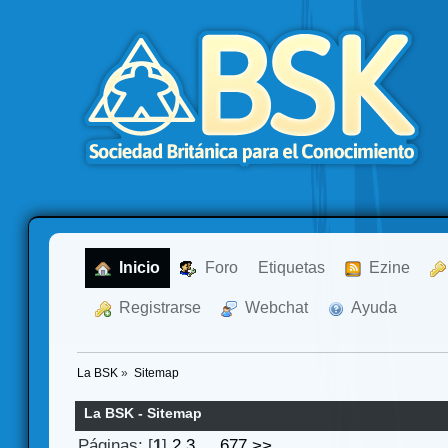
  Inicio
  Foro
Etiquetas
  Ezine
  Registrarse
  Webchat
  Ayuda
La BSK
»
Sitemap
La BSK - Sitemap
Páginas: [
1
]
2
3
...
677
>>