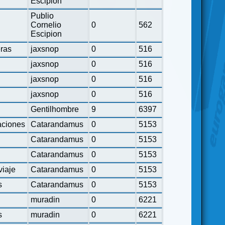
Escipion
Publio
Cornelio
0
562
Escipion
eras
jaxsnop
0
516
jaxsnop
0
516
jaxsnop
0
516
jaxsnop
0
516
Gentilhombre
9
6397
ciones
Catarandamus
0
5153
Catarandamus
0
5153
Catarandamus
0
5153
viaje
Catarandamus
0
5153
s
Catarandamus
0
5153
muradin
0
6221
s
muradin
0
6221