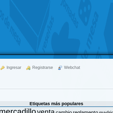
  Ingresar
  Registrarse
  Webchat
Etiquetas más populares
mercadillo
venta
cambio
reglamento
madri