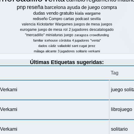
pnp
reseña
barcelona
ayuda de juego
compra
dudas
vendo
gratuito
kiala
wargame
rediseño
Compro
cartas
podcast
sevilla
valencia
Kickstarter
Wargames
juegos de mesa
juegos
eurogame
juego de mesa
rol
2 jugadores
descatalogado
"mercadillo"
miniaturas
juego
zaragoza
crowdfunding
familiar
icehouse
córdoba
4 jugadores
"venta"
dados
cádiz
valladolid
sant cugat
jerez
málaga
alicante
3 jugadores
solitario
verkami
Últimas Etiquetas sugeridas:
Tag
n Verkami
juego solit
n Verkami
librojuego
n Verkami
solitario