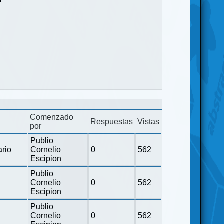
Comenzado
Respuestas
Vistas
por
Publio
ario
Cornelio
0
562
Escipion
Publio
Cornelio
0
562
Escipion
Publio
Cornelio
0
562