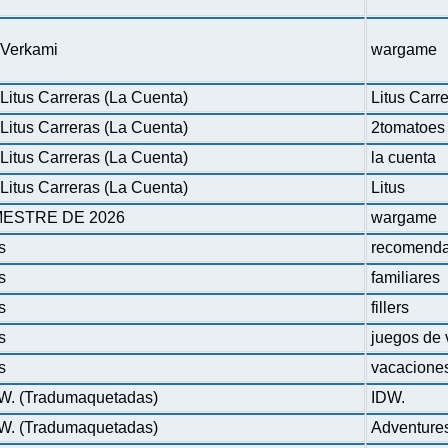
n Verkami
wargame
Litus Carreras (La Cuenta)
Litus Carr
Litus Carreras (La Cuenta)
2tomatoes
Litus Carreras (La Cuenta)
la cuenta
Litus Carreras (La Cuenta)
Litus
ESTRE DE 2026
wargame
s
recomenda
s
familiares
s
fillers
s
juegos de 
s
vacacione
DW. (Tradumaquetadas)
IDW.
DW. (Tradumaquetadas)
Adventure