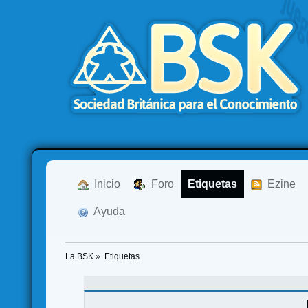
  Inicio
  Foro
Etiquetas
  Ezine
  Ayuda
La BSK
»
Etiquetas