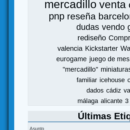
mercadillo
venta
pnp
reseña
barcel
dudas
vendo
rediseño
Comp
valencia
Kickstarter
Wa
eurogame
juego de mes
"mercadillo"
miniatura
familiar
icehouse
dados
cádiz
va
málaga
alicante
3
Últimas Eti
Asunto