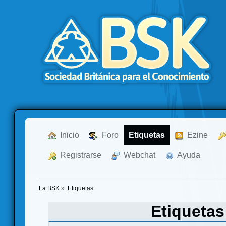
  Inicio
  Foro
Etiquetas
  Ezine
  Registrarse
  Webchat
  Ayuda
La BSK
»
Etiquetas
Etiqueta