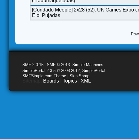
(Tradumaquetadas)
[Condado Meeple] 2x28 (52): UK Games Expo c
Eloi Pujadas
Pow
SMF 2.0.15
|
SMF © 2013
,
Simple Machines
SimplePortal 2.3.5 © 2008-2012, SimplePortal
SMFSimple.com Theme | Skin Samp
Sitemap:
Boards
|
Topics
|
XML