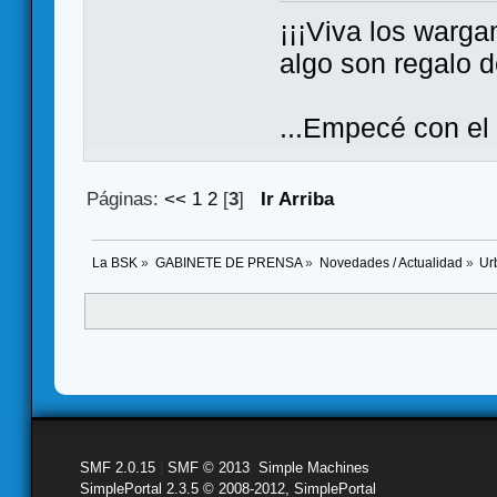
¡¡¡Viva los warga
algo son regalo de
...Empecé con el
Páginas:
<<
1
2
[
3
]
Ir Arriba
La BSK
»
GABINETE DE PRENSA
»
Novedades / Actualidad
»
Ur
SMF 2.0.15
|
SMF © 2013
,
Simple Machines
SimplePortal 2.3.5 © 2008-2012, SimplePortal