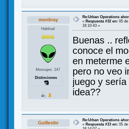
Re:Urban Operations ahor
monbray
«
Respuesta #32 en:
05 de 
18:10:43 »
Habitual
Buenas .. refl
conoce el mo
en meterme e
pero no veo 
Mensajes: 247
Distinciones
juego y sería
idea??
Re:Urban Operations ahor
Guillesito
«
Respuesta #33 en:
05 de 
18:14:07 »