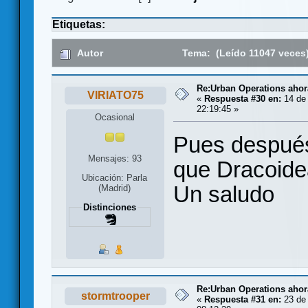
Etiquetas:
Autor
Tema: (Leído 11047 veces
Re:Urban Operations ahor
VIRIATO75
«
Respuesta #30 en:
14 de 
22:19:45 »
Ocasional
Pues después
Mensajes: 93
que Dracoidea
Ubicación: Parla
Un saludo
(Madrid)
Distinciones
Re:Urban Operations ahor
stormtrooper
«
Respuesta #31 en:
23 de 