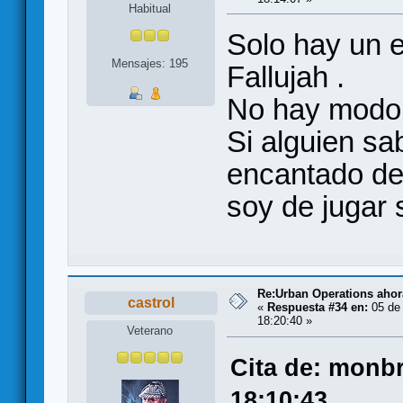
Habitual
Solo hay un es
Mensajes: 195
Fallujah .
No hay modo s
Si alguien sa
encantado de 
soy de jugar s
Re:Urban Operations ahor
castrol
«
Respuesta #34 en:
05 de 
18:20:40 »
Veterano
Cita de: monb
18:10:43