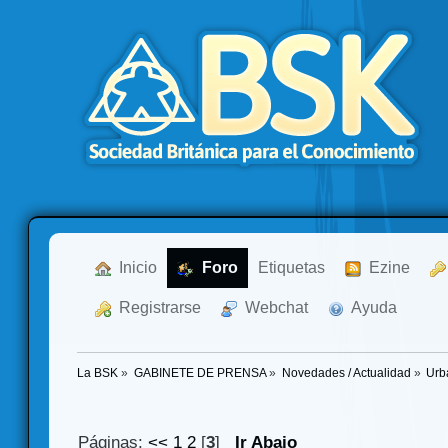
  Inicio
  Foro
Etiquetas
  Ezine
  Registrarse
  Webchat
  Ayuda
La BSK
»
GABINETE DE PRENSA
»
Novedades / Actualidad
»
Urb
Páginas:
<<
1
2
[
3
]
Ir Abajo