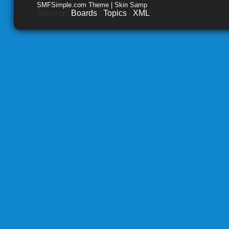
SMFSimple.com Theme | Skin Samp
Sitemap:
Boards
|
Topics
|
XML