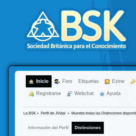
  Inicio
  Foro
Etiquetas
  Ezine
  Registrarse
  Webchat
  Ayuda
La BSK
»
Perfil de JVidal 
»
Muestra todas las Distinciones disponi
Información del Perfil
Distinciones