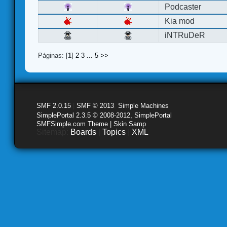
Podcaster
Kia mod
iNTRuDeR
Páginas: [
1
]
2
3
...
5
>>
SMF 2.0.15
|
SMF © 2013
,
Simple Machines
SimplePortal 2.3.5 © 2008-2012, SimplePortal
SMFSimple.com Theme | Skin Samp
Sitemap:
Boards
|
Topics
|
XML