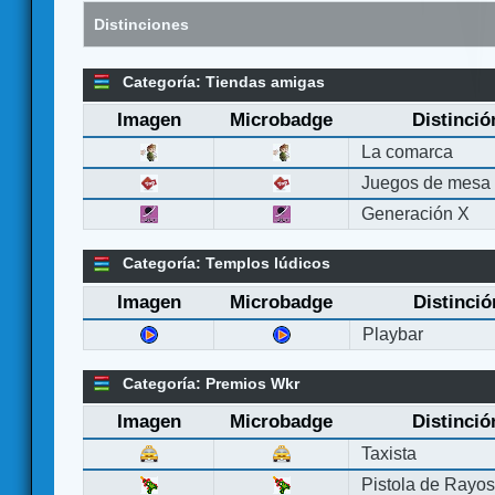
Distinciones
Categoría: Tiendas amigas
Imagen
Microbadge
Distinció
La comarca
Juegos de mesa
Generación X
Categoría: Templos lúdicos
Imagen
Microbadge
Distinció
Playbar
Categoría: Premios Wkr
Imagen
Microbadge
Distinció
Taxista
Pistola de Rayo