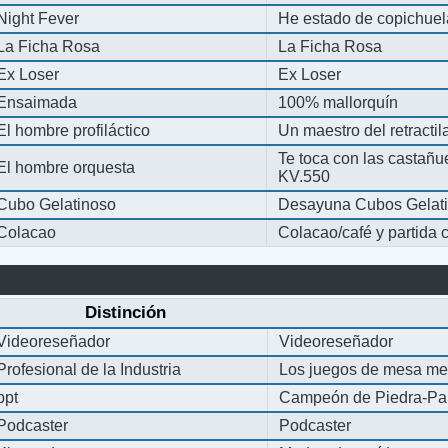
Night Fever
He estado de copichue
La Ficha Rosa
La Ficha Rosa
Ex Loser
Ex Loser
Ensaimada
100% mallorquín
El hombre profiláctico
Un maestro del retracti
Te toca con las castañu
El hombre orquesta
KV.550
Cubo Gelatinoso
Desayuna Cubos Gelat
Colacao
Colacao/café y partida
Distinción
Videoreseñador
Videoreseñador
Profesional de la Industria
Los juegos de mesa me
ppt
Campeón de Piedra-Pap
Podcaster
Podcaster