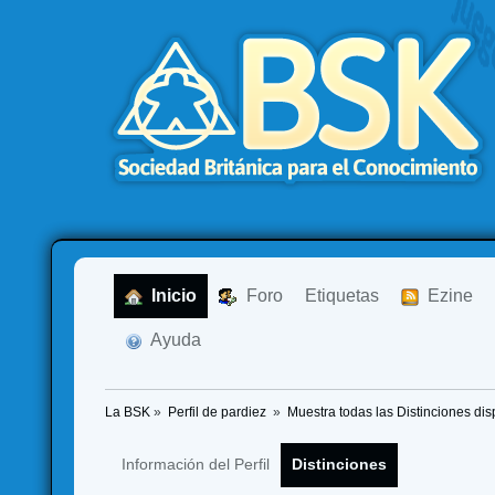
  Inicio
  Foro
Etiquetas
  Ezine
  Ayuda
La BSK
»
Perfil de pardiez 
»
Muestra todas las Distinciones dis
Información del Perfil
Distinciones