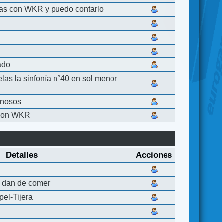
las con WKR y puedo contarlo
lado
elas la sinfonía n°40 en sol menor
inosos
 con WKR
Detalles
Acciones
 dan de comer
el-Tijera