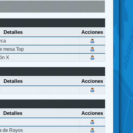
Detalles
Acciones
rca
de mesa Top
ón X
Detalles
Acciones
r
Detalles
Acciones
la de Rayos