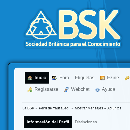
  Inicio
  Foro
Etiquetas
  Ezine
  Registrarse
  Webchat
  Ayuda
La BSK
»
Perfil de YautjaJedi 
»
Mostrar Mensajes
»
Adjuntos
Información del Perfil
Distinciones