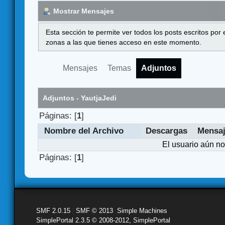
Mostrar Mensajes
Esta sección te permite ver todos los posts escritos por
zonas a las que tienes acceso en este momento.
Mensajes
Temas
Adjuntos
Adjuntos - YautjaJedi
Páginas: [
1
]
Nombre del Archivo
Descargas
Mensa
El usuario aún no
Páginas: [
1
]
SMF 2.0.15
|
SMF © 2013
,
Simple Machines
SimplePortal 2.3.5 © 2008-2012, SimplePortal