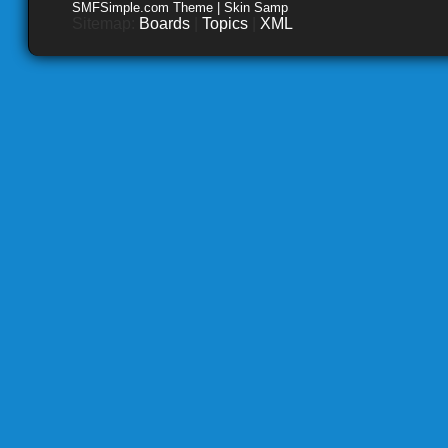
SMFSimple.com Theme | Skin Samp
Sitemap:
Boards
|
Topics
|
XML