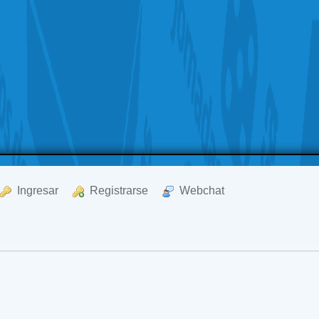
  Ingresar
  Registrarse
  Webchat