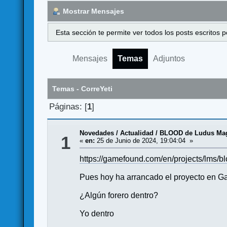
Mostrar Mensajes
Esta sección te permite ver todos los posts escritos
Mensajes
Temas
Adjuntos
Temas - CorreYeti
Páginas: [
1
]
Novedades / Actualidad
/
BLOOD de Ludus M
1
«
en:
25 de Junio de 2024, 19:04:04 »
https://gamefound.com/en/projects/lms/b
Pues hoy ha arrancado el proyecto en G
¿Algún forero dentro?
Yo dentro