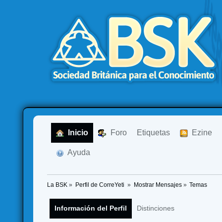
  Inicio
  Foro
Etiquetas
  Ezine
  Ayuda
La BSK
»
Perfil de CorreYeti 
»
Mostrar Mensajes
»
Temas
Información del Perfil
Distinciones