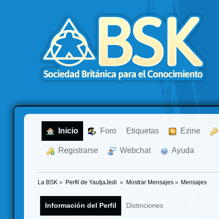
  Inicio
  Foro
Etiquetas
  Ezine
  Registrarse
  Webchat
  Ayuda
La BSK
»
Perfil de YautjaJedi 
»
Mostrar Mensajes
»
Mensajes
Información del Perfil
Distinciones