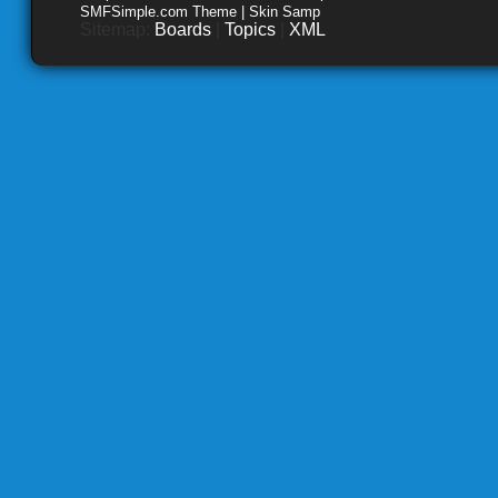
SMFSimple.com Theme | Skin Samp
Sitemap:
Boards
|
Topics
|
XML