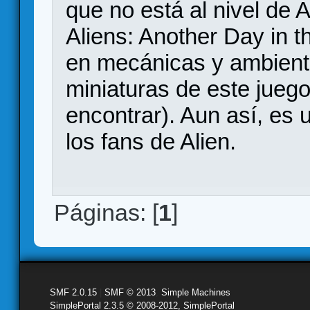
que no está al nivel de A
Aliens: Another Day in 
en mecánicas y ambient
miniaturas de este juego
encontrar). Aun así, es u
los fans de Alien.
Páginas: [
1
]
SMF 2.0.15
|
SMF © 2013
,
Simple Machines
SimplePortal 2.3.5 © 2008-2012, SimplePortal