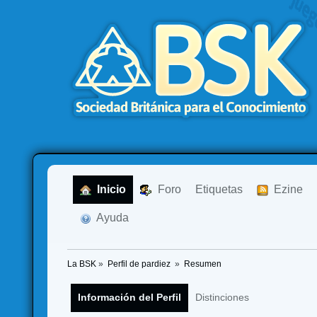
  Inicio
  Foro
Etiquetas
  Ezine
  Ayuda
La BSK
»
Perfil de pardiez 
»
Resumen
Información del Perfil
Distinciones