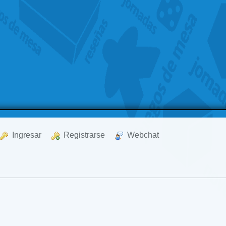
  Ingresar
  Registrarse
  Webchat