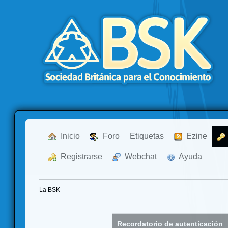
  Inicio
  Foro
Etiquetas
  Ezine
  Registrarse
  Webchat
  Ayuda
La BSK
Recordatorio de autenticación