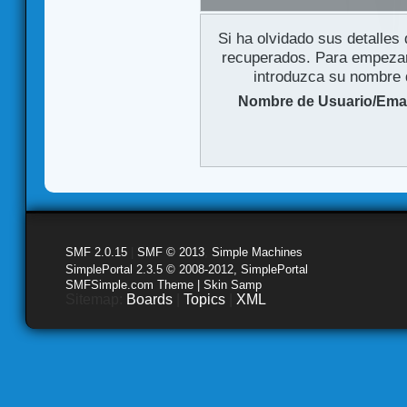
Si ha olvidado sus detalles
recuperados. Para empezar 
introduzca su nombre d
Nombre de Usuario/Emai
SMF 2.0.15
|
SMF © 2013
,
Simple Machines
SimplePortal 2.3.5 © 2008-2012, SimplePortal
SMFSimple.com Theme | Skin Samp
Sitemap:
Boards
|
Topics
|
XML