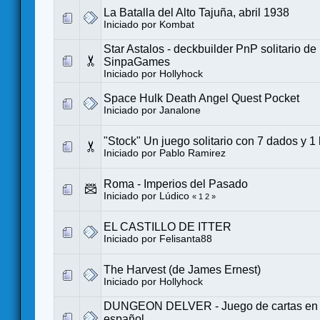
La Batalla del Alto Tajuña, abril 1938
Iniciado por
Kombat
Star Astalos - deckbuilder PnP solitario d
SinpaGames
Iniciado por
Hollyhock
Space Hulk Death Angel Quest Pocket
Iniciado por
Janalone
"Stock" Un juego solitario con 7 dados y 1
Iniciado por
Pablo Ramirez
Roma - Imperios del Pasado
Iniciado por
Lúdico
«
1
2
»
EL CASTILLO DE ITTER
Iniciado por
Felisanta88
The Harvest (de James Ernest)
Iniciado por
Hollyhock
DUNGEON DELVER - Juego de cartas en so
español