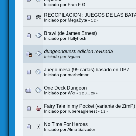
Iniciado por
Fran F G
RECOPILACION : JUEGOS DE LAS BAT
Iniciado por MegaByte
«
1
2
»
Brawl (de James Ernest)
Iniciado por
Hollyhock
dungeonquest: edicion revisada
Iniciado por
ivguca
Juego mesa (99 cartas) basado en DBZ
Iniciado por
marbelman
One Deck Dungeon
Iniciado por
Wkr
«
1
2
3
...
26
»
Fairy Tale in my Pocket (variante de ZimP) 
Iniciado por
rubereaglenest
«
1
2
»
No Time For Heroes
Iniciado por
Alma Salvador