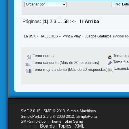
Páginas: [
1
]
2
3
...
58
>>
Ir Arriba
La BSK
»
TALLERES
»
Print & Play
»
Juegos Gratuitos 
(Moderad
Tema normal
Tema blo
Tema fija
Tema candente (Más de 20 respuestas)
Encuest
Tema muy candente (Más de 50 respuestas)
SMF 2.0.15
|
SMF © 2013
,
Simple Machines
SimplePortal 2.3.5 © 2008-2012, SimplePortal
SMFSimple.com Theme | Skin Samp
Sitemap:
Boards
|
Topics
|
XML