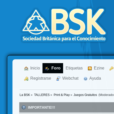
  Inicio
  Foro
Etiquetas
  Ezine
  Registrarse
  Webchat
  Ayuda
La BSK
»
TALLERES
»
Print & Play
»
Juegos Gratuitos 
(Moderado
IMPORTANTE!!!