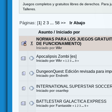
Juegos completos y gratuitos libres de derechos. Para j
Talleres.
Páginas: [
1
]
2
3
...
58
>>
Ir Abajo
Asunto
/
Iniciado por
NORMAS PARA LOS JUEGOS GRATUI
DE FUNCIONAMIENTO)
Iniciado por
Wkr
Apocalipsis Zombi [es]
Iniciado por
Wkr
«
1
2
3
...
9
»
DungeonQuest: Edición revisada para impr
Iniciado por
Endreth
INTERNATIONAL SUPERSTAR SOCCER 
Iniciado por
osanfep
BATTLESTAR GALACTICA EXPRESS
Iniciado por
Fantaside
«
1
2
3
...
9
»