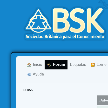
  Inicio
  Forum
Etiquetas
  Ezine
  Ayuda
La BSK
¡Adve