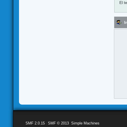
El t
I
SMF 2.0.15
|
SMF © 2013
,
Simple Machines