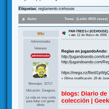
Etiquetas:
reglamento
icehouse
Autor
Tema: (Leído 4933 veces)
PAR-TREES-I (ICEHOUSE)
Wkr
«
en:
12 de Marzo de 2008, 
Administrador
Veterano
Reglas en jugandoAndo:
http://jugandoando.com/I
http://jugandoando.com/R
https://mega.nz/file/d
«
Última modificación: 28 de Juni
Mensajes: 32717
Ubicación: Zaragoza
blogs:
Diario d
La vida es muy corta
colección
|
Geek
para lidiar con gente
idiota