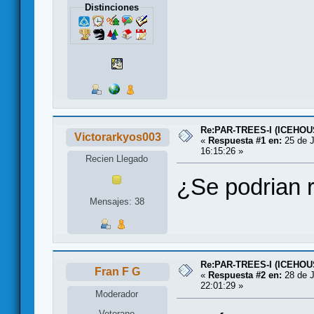
Distinciones
Re:PAR-TREES-I (ICEHOU
Victorarkyos003
«
Respuesta #1 en:
25 de J
16:15:26 »
Recien Llegado
¿Se podrian 
Mensajes: 38
Re:PAR-TREES-I (ICEHOU
Fran F G
«
Respuesta #2 en:
28 de J
22:01:29 »
Moderador
Veterano