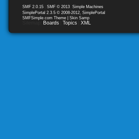
SMF 2.0.15
|
SMF © 2013
,
Simple Machines
SimplePortal 2.3.5 © 2008-2012, SimplePortal
SMFSimple.com Theme | Skin Samp
Sitemap:
Boards
|
Topics
|
XML