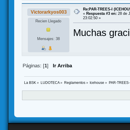
Re:PAR-TREES-I (ICEHOU
Victorarkyos003
«
Respuesta #3 en:
28 de J
23:02:50 »
Recien Llegado
Muchas grac
Mensajes: 38
Páginas: [
1
]
Ir Arriba
La BSK
»
LUDOTECA
»
Reglamentos
»
Icehouse
»
PAR-TREES-