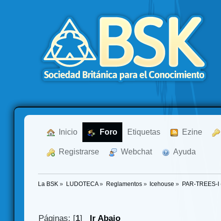
  Inicio
  Foro
Etiquetas
  Ezine
  Registrarse
  Webchat
  Ayuda
La BSK
»
LUDOTECA
»
Reglamentos
»
Icehouse
»
PAR-TREES-I
Páginas: [
1
]
Ir Abajo