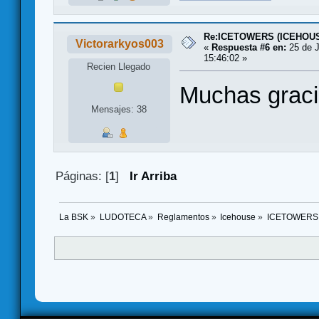
Re:ICETOWERS (ICEHOU
Victorarkyos003
«
Respuesta #6 en:
25 de J
15:46:02 »
Recien Llegado
Muchas grac
Mensajes: 38
Páginas: [
1
]
Ir Arriba
La BSK
»
LUDOTECA
»
Reglamentos
»
Icehouse
»
ICETOWERS 