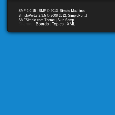
SMF 2.0.15
|
SMF © 2013
,
Simple Machines
SimplePortal 2.3.5 © 2008-2012, SimplePortal
SMFSimple.com Theme | Skin Samp
Sitemap:
Boards
|
Topics
|
XML