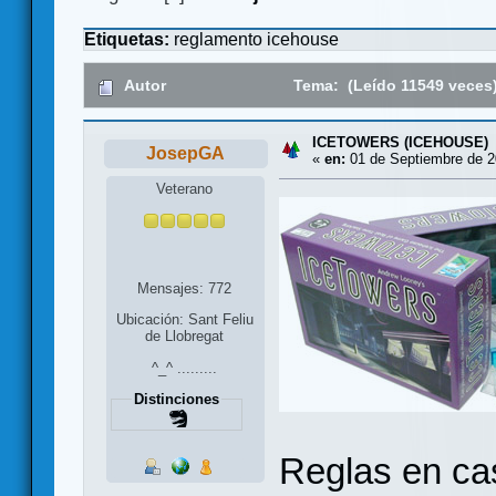
Etiquetas:
reglamento
icehouse
Autor
Tema: (Leído 11549 veces
ICETOWERS (ICEHOUSE)
JosepGA
«
en:
01 de Septiembre de 2
Veterano
Mensajes: 772
Ubicación: Sant Feliu
de Llobregat
^_^ .........
Distinciones
Reglas en cas