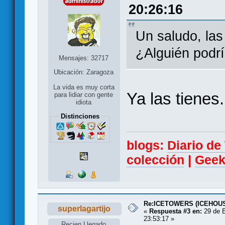
20:26:16
Un saludo, las
¿Alguién podrí
Mensajes: 32717
Ubicación: Zaragoza
La vida es muy corta
Ya las tienes.
para lidiar con gente
idiota
Distinciones
blogs:
Diario d
colección
|
Geek
Re:ICETOWERS (ICEHOU
superlagartijo
«
Respuesta #3 en:
29 de E
23:53:17 »
Recien Llegado