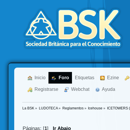
  Inicio
  Foro
Etiquetas
  Ezine
  Registrarse
  Webchat
  Ayuda
La BSK
»
LUDOTECA
»
Reglamentos
»
Icehouse
»
ICETOWERS 
Páginas: [
1
]
Ir Abajo