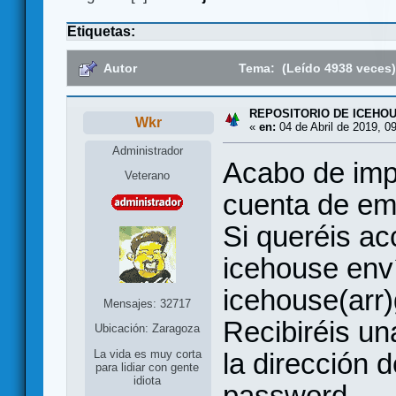
Etiquetas:
Autor
Tema: (Leído 4938 veces
REPOSITORIO DE ICEHO
Wkr
«
en:
04 de Abril de 2019, 0
Administrador
Acabo de impr
Veterano
cuenta de ema
Si queréis ac
icehouse env
icehouse(arr
Mensajes: 32717
Recibiréis u
Ubicación: Zaragoza
la dirección d
La vida es muy corta
para lidiar con gente
idiota
password.