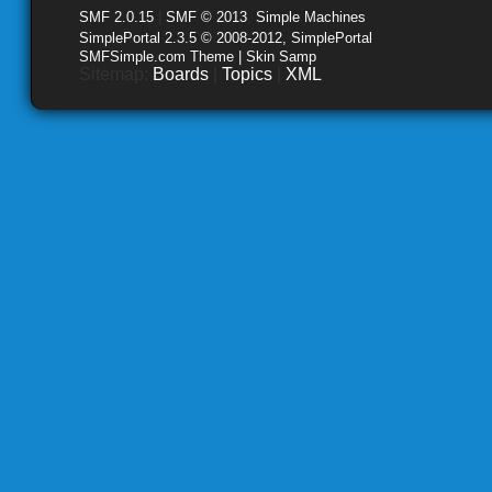
SMF 2.0.15
|
SMF © 2013
,
Simple Machines
SimplePortal 2.3.5 © 2008-2012, SimplePortal
SMFSimple.com Theme | Skin Samp
Sitemap:
Boards
|
Topics
|
XML