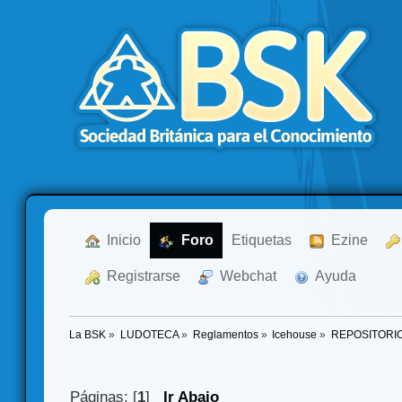
  Inicio
  Foro
Etiquetas
  Ezine
  Registrarse
  Webchat
  Ayuda
La BSK
»
LUDOTECA
»
Reglamentos
»
Icehouse
»
REPOSITORI
Páginas: [
1
]
Ir Abajo