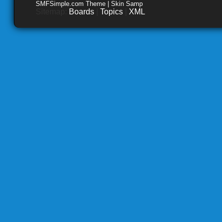
SMFSimple.com Theme | Skin Samp
Sitemap:
Boards
|
Topics
|
XML