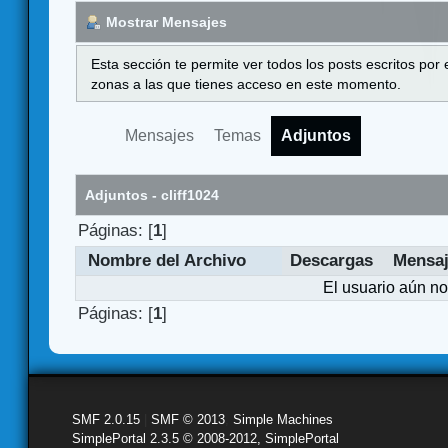
Mostrar Mensajes
Esta sección te permite ver todos los posts escritos por
zonas a las que tienes acceso en este momento.
Mensajes
Temas
Adjuntos
Adjuntos - cliff1024
Páginas: [
1
]
Nombre del Archivo
Descargas
Mensa
El usuario aún no
Páginas: [
1
]
SMF 2.0.15
|
SMF © 2013
,
Simple Machines
SimplePortal 2.3.5 © 2008-2012, SimplePortal