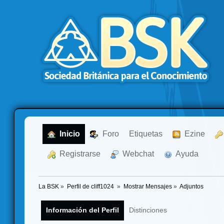
  Inicio
  Foro
Etiquetas
  Ezine
  Registrarse
  Webchat
  Ayuda
La BSK
»
Perfil de cliff1024 
»
Mostrar Mensajes
»
Adjuntos
Información del Perfil
Distinciones