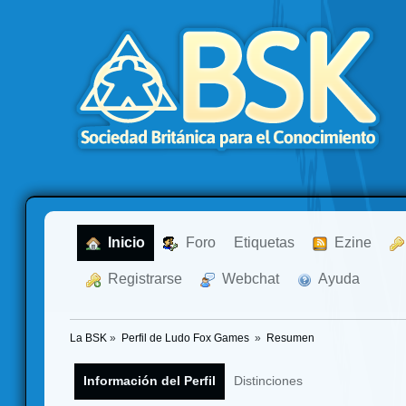
  Inicio
  Foro
Etiquetas
  Ezine
  Registrarse
  Webchat
  Ayuda
La BSK
»
Perfil de Ludo Fox Games 
»
Resumen
Información del Perfil
Distinciones