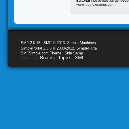
Editorial independiente de jue
www.ludofoxgames.com
SMF 2.0.15
|
SMF © 2013
,
Simple Machines
SimplePortal 2.3.5 © 2008-2012, SimplePortal
SMFSimple.com Theme | Skin Samp
Sitemap:
Boards
|
Topics
|
XML