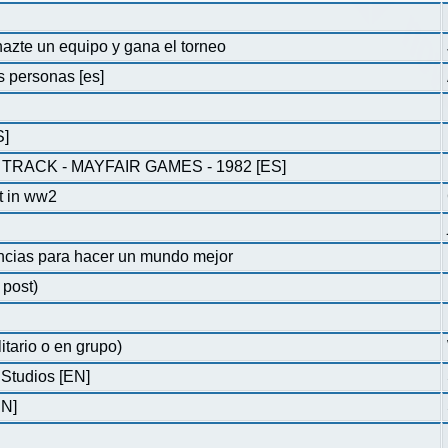
hazte un equipo y gana el torneo
s personas [es]
S]
RACK - MAYFAIR GAMES - 1982 [ES]
at in ww2
encias para hacer un mundo mejor
 post)
itario o en grupo)
 Studios [EN]
EN]