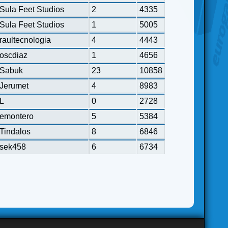
Sula Feet Studios
2
4335
Sula Feet Studios
1
5005
raultecnologia
4
4443
oscdiaz
1
4656
Sabuk
23
10858
Jerumet
4
8983
L
0
2728
emontero
5
5384
Tindalos
8
6846
sek458
6
6734