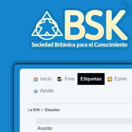
  Inicio
  Foro
Etiquetas
  Ezine
  Ayuda
La BSK
»
Etiquetas
Asunto