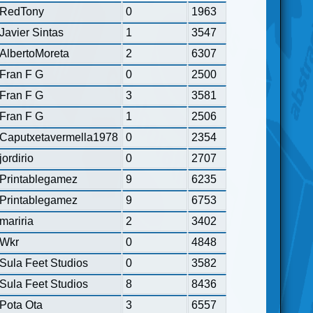
RedTony
0
1963
Javier Sintas
1
3547
AlbertoMoreta
2
6307
Fran F G
0
2500
Fran F G
3
3581
Fran F G
1
2506
Caputxetavermella1978
0
2354
jordirio
0
2707
Printablegamez
9
6235
Printablegamez
9
6753
mariria
2
3402
Wkr
0
4848
Sula Feet Studios
0
3582
Sula Feet Studios
8
8436
Pota Ota
3
6557