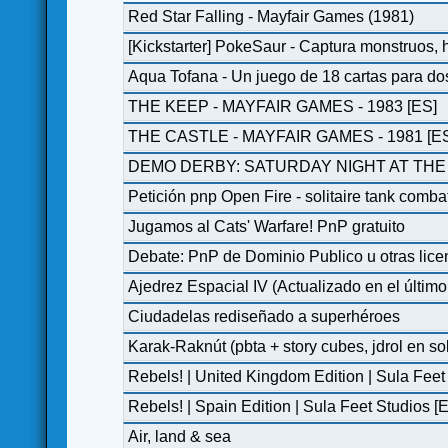
Red Star Falling - Mayfair Games (1981)
[Kickstarter] PokeSaur - Captura monstruos, 
Aqua Tofana - Un juego de 18 cartas para do
THE KEEP - MAYFAIR GAMES - 1983 [ES]
THE CASTLE - MAYFAIR GAMES - 1981 [E
DEMO DERBY: SATURDAY NIGHT AT THE T
Petición pnp Open Fire - solitaire tank comb
Jugamos al Cats' Warfare! PnP gratuito
Debate: PnP de Dominio Publico u otras lic
Ajedrez Espacial IV (Actualizado en el último
Ciudadelas rediseñado a superhéroes
Karak-Raknút (pbta + story cubes, jdrol en sol
Rebels! | United Kingdom Edition | Sula Feet
Rebels! | Spain Edition | Sula Feet Studios [
Air, land & sea