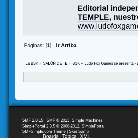
Editorial indep
TEMPLE
, nuest
www.ludofoxgam
Páginas: [
1
]
Ir Arriba
La BSK
»
SALÓN DE TE
»
BSK
»
Ludo Fox Games se presenta - E
SMF 2.0.15
|
SMF © 2013
,
Simple Machines
SimplePortal 2.3.5 © 2008-2012, SimplePortal
SMFSimple.com Theme | Skin Samp
Sitemap:
Boards
|
Topics
|
XML