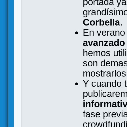
portada ya
grandísimo
Corbella
.
En verano
avanzado 
hemos util
son demas
mostrarlo
Y cuando t
publicarem
informati
fase previ
crowdfund