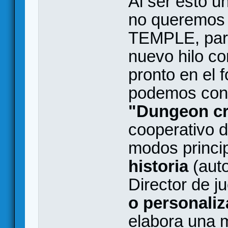
Al ser esto u
no queremos u
TEMPLE, para
nuevo hilo co
pronto en el 
podemos conf
"Dungeon cr
cooperativo 
modos princip
historia
(auto
Director de j
o personali
elabora una 