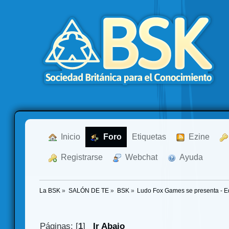
  Inicio
  Foro
Etiquetas
  Ezine
  Registrarse
  Webchat
  Ayuda
La BSK
»
SALÓN DE TE
»
BSK
»
Ludo Fox Games se presenta - Ed
Páginas: [
1
]
Ir Abajo