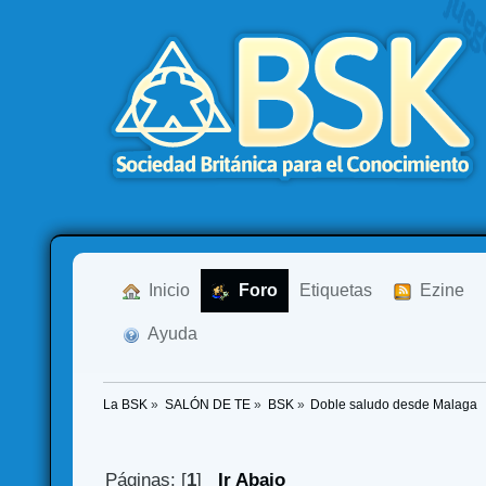
  Inicio
  Foro
Etiquetas
  Ezine
  Ayuda
La BSK
»
SALÓN DE TE
»
BSK
»
Doble saludo desde Malaga
Páginas: [
1
]
Ir Abajo