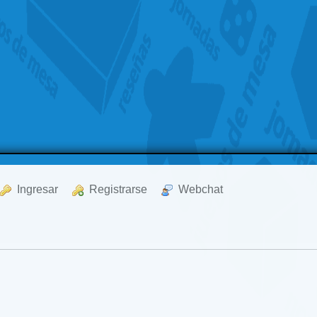
  Ingresar
  Registrarse
  Webchat