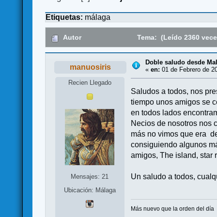
Etiquetas:
málaga
Autor
Tema: (Leído 2360 vece
Doble saludo desde Ma
manuosiris
«
en:
01 de Febrero de 20
Recien Llegado
Saludos a todos, nos pr
tiempo unos amigos se c
en todos lados encontram
Necios de nosotros nos c
más no vimos que era de
consiguiendo algunos más
amigos, The island, star
Un saludo a todos, cual
Mensajes: 21
Ubicación: Málaga
Más nuevo que la orden del día