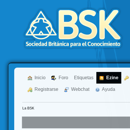
  Inicio
  Foro
Etiquetas
  Ezine
  Registrarse
  Webchat
  Ayuda
La BSK