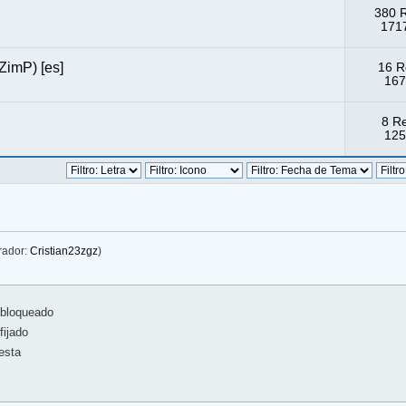
380 
1717
 ZimP) [es]
16 R
167
8 R
125
rador:
Cristian23zgz
)
bloqueado
ijado
esta