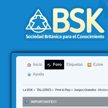
  Inicio
  Foro
Etiquetas
  Ezine
  Ayuda
La BSK
»
TALLERES
»
Print & Play
»
Juegos Gratuitos 
(Moder
IMPORTANTE!!!