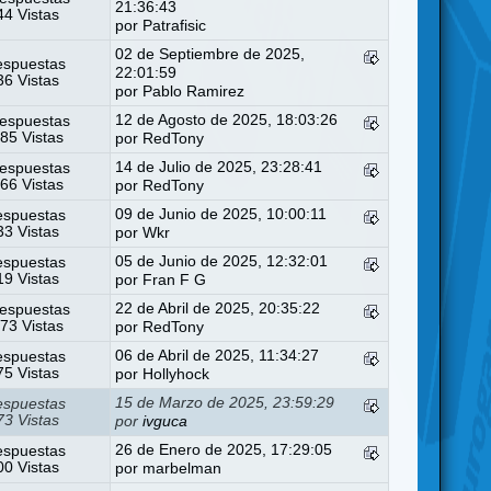
21:36:43
4 Vistas
por
Patrafisic
02 de Septiembre de 2025,
espuestas
22:01:59
6 Vistas
por
Pablo Ramirez
12 de Agosto de 2025, 18:03:26
espuestas
85 Vistas
por
RedTony
14 de Julio de 2025, 23:28:41
espuestas
66 Vistas
por
RedTony
09 de Junio de 2025, 10:00:11
espuestas
3 Vistas
por
Wkr
05 de Junio de 2025, 12:32:01
espuestas
9 Vistas
por
Fran F G
22 de Abril de 2025, 20:35:22
espuestas
73 Vistas
por
RedTony
06 de Abril de 2025, 11:34:27
espuestas
5 Vistas
por
Hollyhock
15 de Marzo de 2025, 23:59:29
espuestas
3 Vistas
por
ivguca
26 de Enero de 2025, 17:29:05
espuestas
0 Vistas
por
marbelman