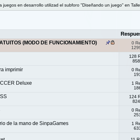
 juegos en desarrollo utilizad el subforo "Diseñando un juego" en Talle
Respue
ATUITOS (MODO DE FUNCIONAMIENTO)
0 R
1299
128 
858
a imprimir
0 R
191
CCER Deluxe
1 R
186
ESS
124 
824
8
0 R
251
tario de la mano de SinpaGames
1 R
633
et
11 R