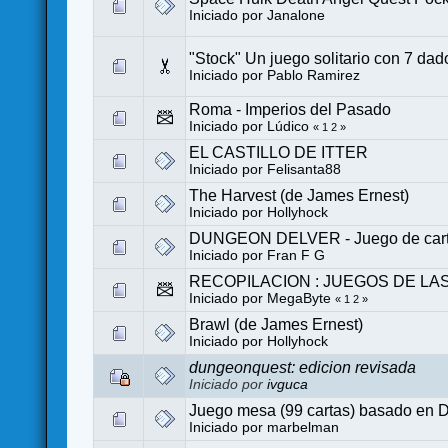
Iniciado por
Janalone
"Stock" Un juego solitario con 7 dad
Iniciado por
Pablo Ramirez
Roma - Imperios del Pasado
Iniciado por
Lúdico
«
1
2
»
EL CASTILLO DE ITTER
Iniciado por
Felisanta88
The Harvest (de James Ernest)
Iniciado por
Hollyhock
DUNGEON DELVER - Juego de cartas 
Iniciado por
Fran F G
RECOPILACION : JUEGOS DE LA
Iniciado por MegaByte
«
1
2
»
Brawl (de James Ernest)
Iniciado por
Hollyhock
dungeonquest: edicion revisada
Iniciado por
ivguca
Juego mesa (99 cartas) basado en 
Iniciado por
marbelman