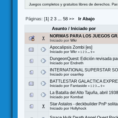
Juegos completos y gratuitos libres de derechos. Para
Páginas: [
1
]
2
3
...
58
>>
Ir Abajo
Asunto
/
Iniciado por
NORMAS PARA LOS JUEGOS GR
Iniciado por
Wkr
Apocalipsis Zombi [es]
Iniciado por
Wkr
«
1
2
3
...
9
»
DungeonQuest: Edición revisada par
Iniciado por
Endreth
INTERNATIONAL SUPERSTAR SO
Iniciado por
osanfep
BATTLESTAR GALACTICA EXPR
Iniciado por
Fantaside
«
1
2
3
...
9
»
La Batalla del Alto Tajuña, abril 193
Iniciado por
Kombat
Star Astalos - deckbuilder PnP soli
Iniciado por
Hollyhock
Space Hulk Death Angel Quest Pock