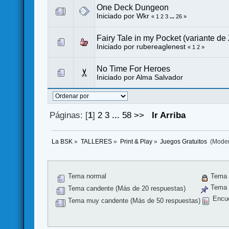
One Deck Dungeon
Iniciado por
Wkr
«
1
2
3
...
26
»
Fairy Tale in my Pocket (variante de
Iniciado por
rubereaglenest
«
1
2
»
No Time For Heroes
Iniciado por
Alma Salvador
Páginas: [
1
]
2
3
...
58
>>
Ir Arriba
La BSK
»
TALLERES
»
Print & Play
»
Juegos Gratuitos 
(Mode
Tema normal
Tema 
Tema f
Tema candente (Más de 20 respuestas)
Encu
Tema muy candente (Más de 50 respuestas)