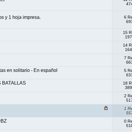
474
os y 1 hoja impresa.
6 R
693
15 R
197
14 R
164
7 R
663
en solitario - En español
5 R
631
S BATALLAS
18 R
389
2 R
517
1 R
557
DBZ
0 R
510