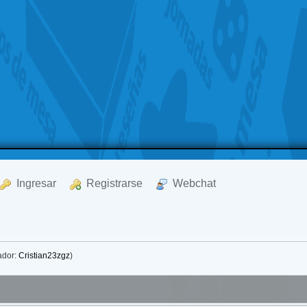
  Ingresar
  Registrarse
  Webchat
ador:
Cristian23zgz
)