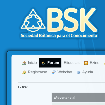
  Inicio
  Forum
Etiquetas
  Ezine
  Registrarse
  Webchat
  Ayuda
La BSK
¡Advertencia!