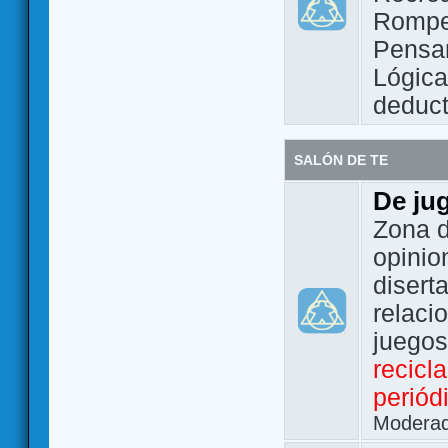
Rompe
Pensam
Lógic
deduct
SALÓN DE TE
De ju
Zona d
opinio
disert
relaci
juego
recicl
periód
Modera