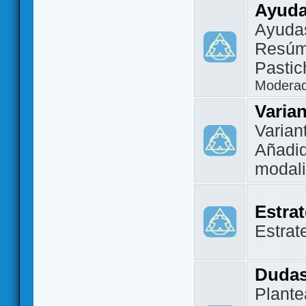
Ayuda
Ayuda
Resúm
Pastic
Modera
Varia
Varian
Añadi
modal
Estra
Estrat
Dudas
Plante