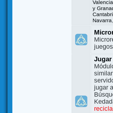
Valencia
y Grana
Cantabri
Navarra
Micro
Micror
juego
Jugar
Módulo
simila
servid
jugar 
Búsque
Kedada
recicl