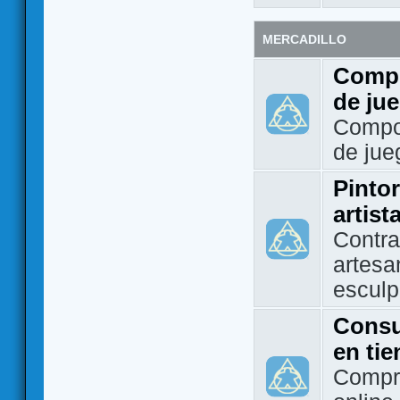
MERCADILLO
Compo
de ju
Compo
de jue
Pintor
artist
Contra
artesa
esculp
Consu
en ti
Compra