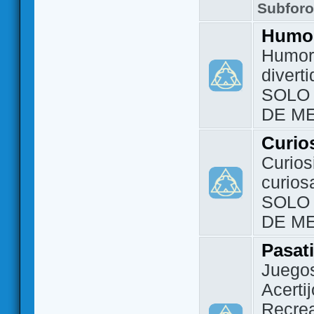
Subfor
Humo
Humor 
divert
SOLO
DE M
Curio
Curios
curios
SOLO
DE M
Pasat
Juegos
Acerti
Recrea