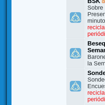
BSK
Sobre 
Presen
minut
recicl
periód
Beseq
Sema
Barone
la Se
Sond
Sondeo
Encue
recicl
periód