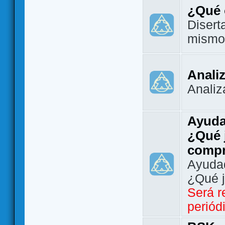
¿Qué 
Disert
mismo
Analiz
Analiz
Ayuda
¿Qué 
comp
Ayudad
¿Qué 
Será r
periód