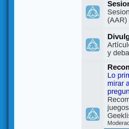
Sesio
Sesion
(AAR)
Divul
Artícu
y deba
Reco
Lo pri
mirar 
pregun
Recom
juegos
Geekli
Modera