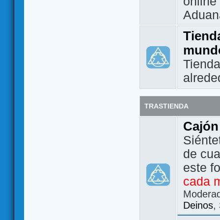
online 
Aduan
Tienda
mund
Tienda
alrede
TRASTIENDA
Cajón
Siénte
de cua
este f
cada 
Modera
Deinos
,