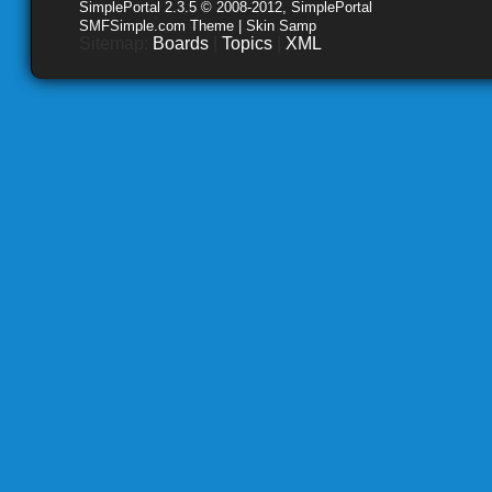
SimplePortal 2.3.5 © 2008-2012, SimplePortal
SMFSimple.com Theme | Skin Samp
Sitemap:
Boards
|
Topics
|
XML