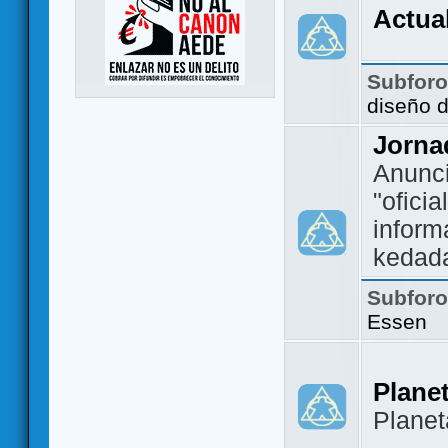
Actua
Subfor
diseño 
Jorna
Anunc
"ofici
inform
kedad
Subfor
Essen
Plane
Plane