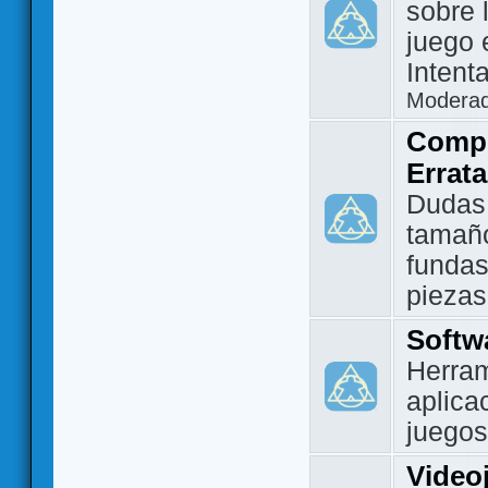
sobre 
juego 
Intent
Modera
Compo
Errat
Dudas
tamañ
fundas
piezas
Softw
Herram
aplica
juegos
Video