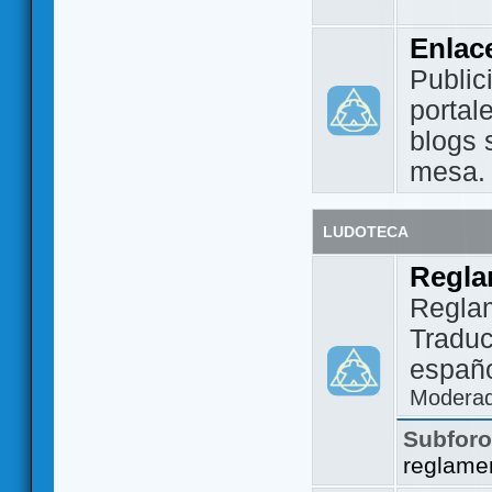
Enlac
Public
portal
blogs 
mesa.
LUDOTECA
Regla
Regla
Traduc
españo
Modera
Subfor
reglame