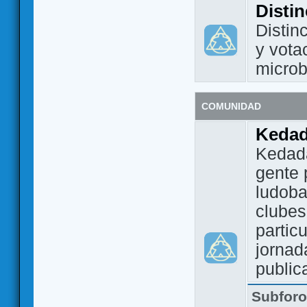
Disti
Distin
y vota
micro
COMUNIDAD
Keda
Kedada
gente 
ludoba
clubes
partic
jornad
public
Subfor