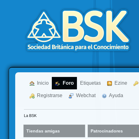
  Inicio
  Foro
Etiquetas
  Ezine
  Registrarse
  Webchat
  Ayuda
La BSK
Tiendas amigas
Patrocinadores