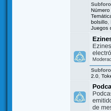
Subfor
Número 
Temátic
bolsillo
,
Juegos d
Ezine
Ezines
electr
Modera
Subfor
2.0
,
Tok
Podca
Podca
emitid
de me