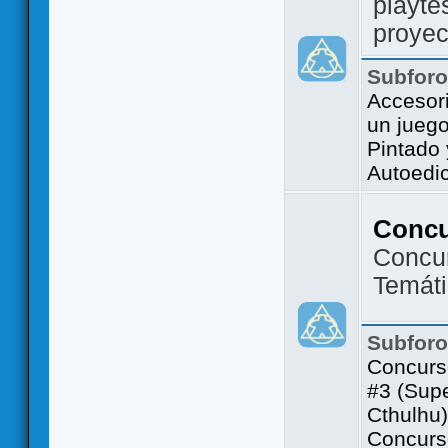
playte
proyec
Subfor
Accesor
un jueg
Pintado
Autoedi
Conc
Concu
Temát
Subfor
Concurs
#3 (Sup
Cthulhu)
Concurs