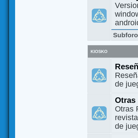
Versio
window
androi
Subfor
KIOSKO
Reseñ
Reseña
de jue
Otras
Otras 
revist
de jue