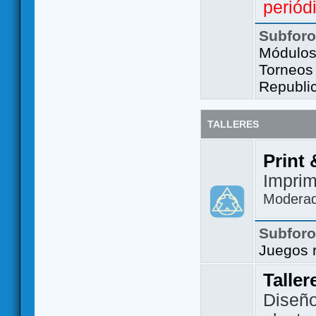
periód
Subfor
Módulos 
Torneos
Republi
TALLERES
Print 
Imprim
Modera
Subfor
Juegos 
Taller
Diseño