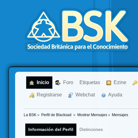
  Inicio
  Foro
Etiquetas
  Ezine
  Registrarse
  Webchat
  Ayuda
La BSK
»
Perfil de Blacksad 
»
Mostrar Mensajes
»
Mensajes
Información del Perfil
Distinciones