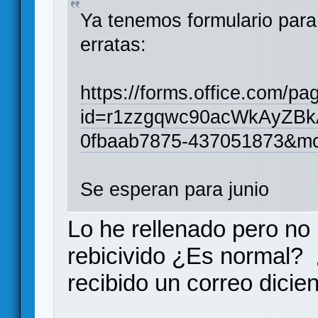
Ya tenemos formulario para 
erratas:
https://forms.office.com/p
id=r1zzgqwc90acWkAyZ
0fbaab7875-437051873&mc_
Se esperan para junio
Lo he rellenado pero no
rebicivido ¿Es normal?
recibido un correo dicie