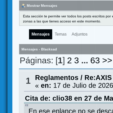
Mostrar Mensajes
Esta sección te permite ver todos los posts escritos por
zonas a las que tienes acceso en este momento.
Mensajes
Temas
Adjuntos
Mensajes - Blacksad
Páginas: [
1
]
2
3
...
63
>>
Reglamentos
/
Re:AXIS
1
«
en:
17 de Julio de 2026
Cita de: clio38 en 27 de M
En ese enlance no se desca