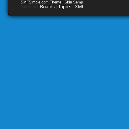
SMFSimple.com Theme | Skin Samp
Sitemap:
Boards
|
Topics
|
XML