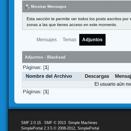
Mostrar Mensajes
Esta sección te permite ver todos los posts escritos por
zonas a las que tienes acceso en este momento.
Mensajes
Temas
Adjuntos
Adjuntos - Blacksad
Páginas: [
1
]
Nombre del Archivo
Descargas
Mensa
El usuario aún no
Páginas: [
1
]
SMF 2.0.15
|
SMF © 2013
,
Simple Machines
SimplePortal 2.3.5 © 2008-2012, SimplePortal