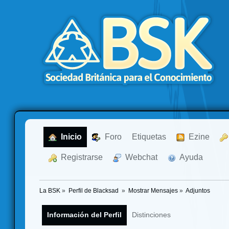
  Inicio
  Foro
Etiquetas
  Ezine
  Registrarse
  Webchat
  Ayuda
La BSK
»
Perfil de Blacksad 
»
Mostrar Mensajes
»
Adjuntos
Información del Perfil
Distinciones