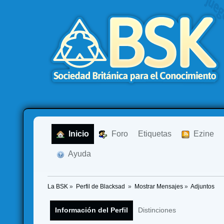
  Inicio
  Foro
Etiquetas
  Ezine
  Ayuda
La BSK
»
Perfil de Blacksad 
»
Mostrar Mensajes
»
Adjuntos
Información del Perfil
Distinciones