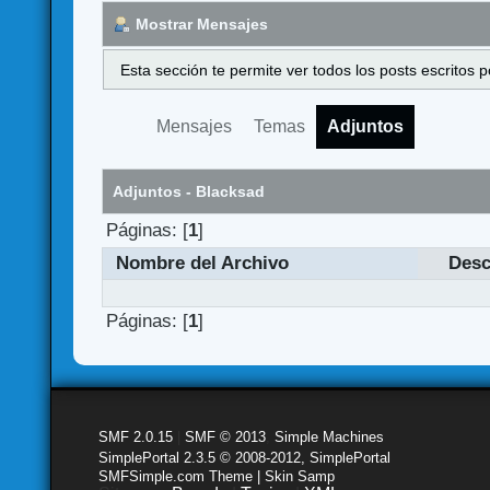
Mostrar Mensajes
Esta sección te permite ver todos los posts escritos
Mensajes
Temas
Adjuntos
Adjuntos - Blacksad
Páginas: [
1
]
Nombre del Archivo
Desc
Páginas: [
1
]
SMF 2.0.15
|
SMF © 2013
,
Simple Machines
SimplePortal 2.3.5 © 2008-2012, SimplePortal
SMFSimple.com Theme | Skin Samp