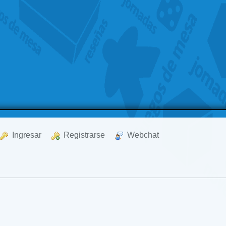
  Ingresar
  Registrarse
  Webchat